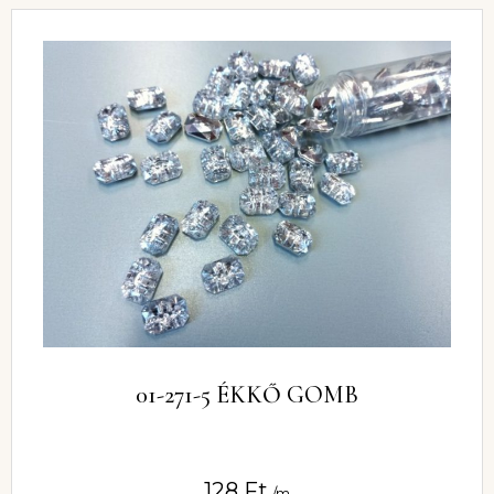
01-271-5 ÉKKŐ GOMB
128
Ft
/m