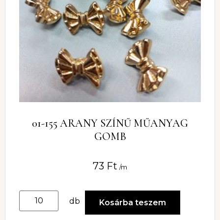
01-155 ARANY SZÍNŰ MŰANYAG
GOMB
73
Ft
/m
db
Kosárba teszem