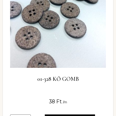
01-328 KŐ GOMB
38
Ft
/m