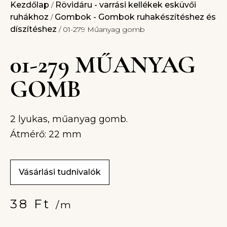
Kezdőlap
Rövidáru - varrási kellékek esküvői
/
ruhákhoz
Gombok - Gombok ruhakészítéshez és
/
díszítéshez
/ 01-279 Műanyag gomb
01-279 MŰANYAG
GOMB
2 lyukas, műanyag gomb.
Átmérő: 22 mm
Vásárlási tudnivalók
38
Ft
/m