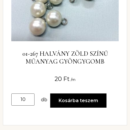
01-267 HALVÁNY ZÖLD SZÍNŰ
MŰANYAG GYÖNGYGOMB
20
Ft
/m
db
Kosárba teszem