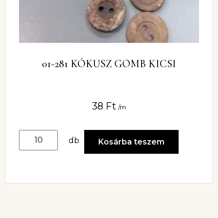
01-281 KÓKUSZ GOMB KICSI
38
Ft
/m
db
Kosárba teszem