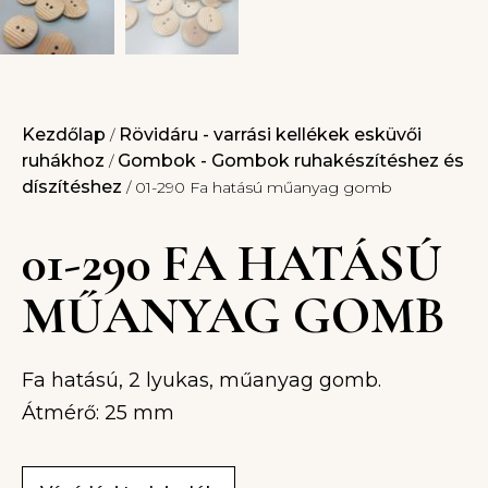
Kezdőlap
Rövidáru - varrási kellékek esküvői
/
ruhákhoz
Gombok - Gombok ruhakészítéshez és
/
díszítéshez
/ 01-290 Fa hatású műanyag gomb
01-290 FA HATÁSÚ
MŰANYAG GOMB
Fa hatású, 2 lyukas, műanyag gomb.
Átmérő: 25 mm