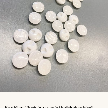
Kezdőlap
Rövidáru - varrási kellékek esküvői
/