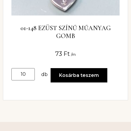
01-148 EZÜST SZÍNŰ MŰANYAG
GOMB
73
Ft
/m
db
Kosárba teszem