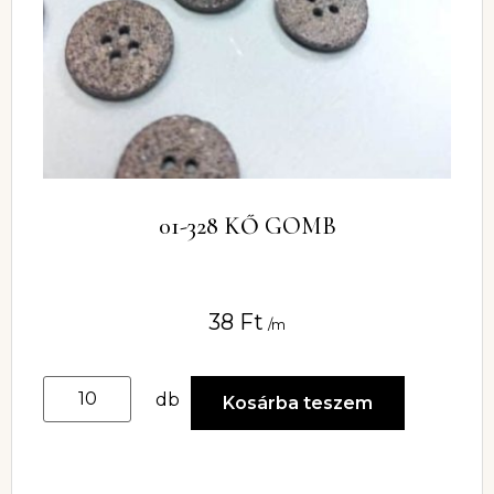
01-328 KŐ GOMB
38
Ft
/m
db
Kosárba teszem