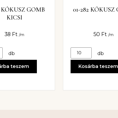
81 KÓKUSZ GOMB
01-282 KÓKUSZ
KICSI
38
Ft
50
Ft
/m
/m
db
db
árba teszem
Kosárba tesze