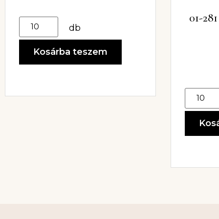
01-2
db
Kosárba teszem
Kos