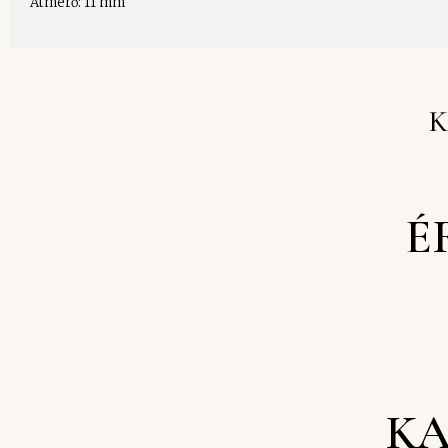
Átmérő: 11 mm
K
É
KA