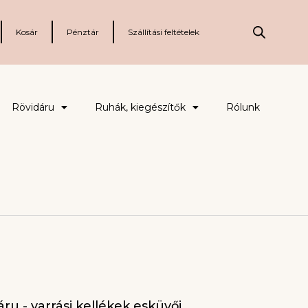
Kosár
Pénztár
Szállítási feltételek
Rövidáru
Ruhák, kiegészítők
Rólunk
ru - varrási kellékek esküvői