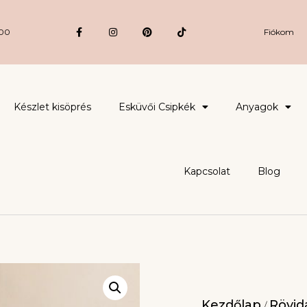
:00
Fiókom
Készlet kisöprés
Esküvői Csipkék
Anyagok
Kapcsolat
Blog
Kezdőlap
Rövidá
/