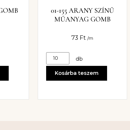
 GOMB
01-155 ARANY SZÍNŰ
MŰANYAG GOMB
73
Ft
/m
db
m
Kosárba teszem