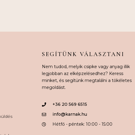
SEGÍTÜNK VÁLASZTANI
Nem tudod, melyik csipke vagy anyag illik
legjobban az elképzelésedhez? Keress
minket, és segítünk megtalálni a tökéletes
megoldást.
+36 20 569 6515
info@karnak.hu
aküldés
Hétfő - péntek: 10:00 - 15:00