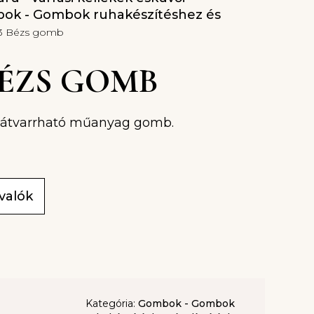
ok - Gombok ruhakészítéshez és
13 Bézs gomb
 BÉZS GOMB
n átvarrható műanyag gomb.
ivalók
Kategória:
Gombok - Gombok