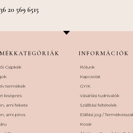
 20 569 6515
RMÉKKATEGÓRIÁK
INFORMÁCIÓK
ői Csipkék
Rólunk
gok
Kapcsolat
zív termékek
GYIK
et kisöprés
Vásárlási tudnivalók
n, ami fekete
Szállítási feltételek
n, ami piros
Elállási jog / Termékvissz
áru
Kosár