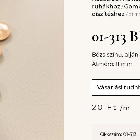
ruhákhoz
Gomb
/
díszítéshez
/ 01-3
01-313
Bézs színű, aljá
Átmérő: 11 mm
Vásárlási tudn
20
Ft
/m
Cikkszám: 01-313