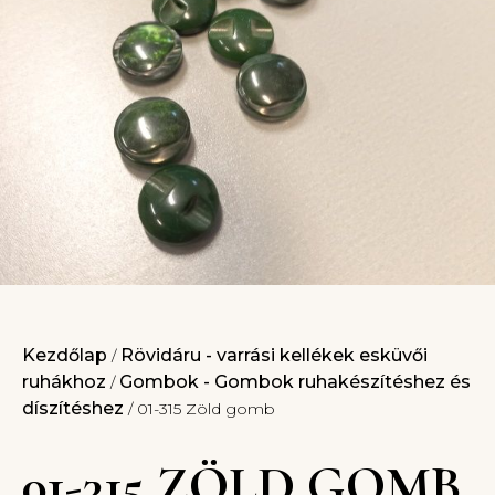
Kezdőlap
Rövidáru - varrási kellékek esküvői
/
ruhákhoz
Gombok - Gombok ruhakészítéshez és
/
díszítéshez
/ 01-315 Zöld gomb
01-315 ZÖLD GOMB