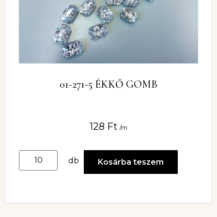
01-271-5 ÉKKŐ GOMB
128
Ft
/m
db
Kosárba teszem