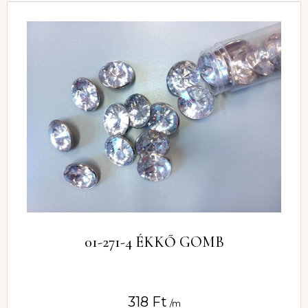
01-271-4 ÉKKŐ GOMB
318
Ft
/m