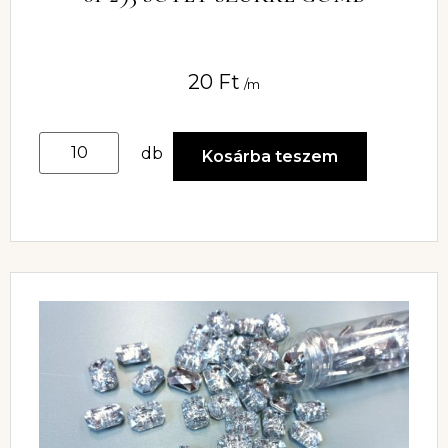
20
Ft
/m
db
Kosárba teszem