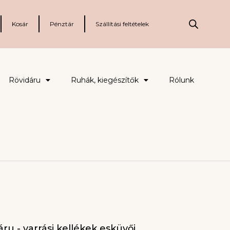
Kosár
Pénztár
Szállítási feltételek
Rövidáru
Ruhák, kiegészítők
Rólunk
ru - varrási kellékek esküvői