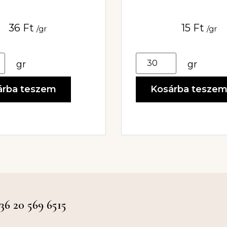
8X10MM
36
Ft
15
Ft
/gr
/gr
gr
gr
árba teszem
Kosárba tesze
 20 569 6515