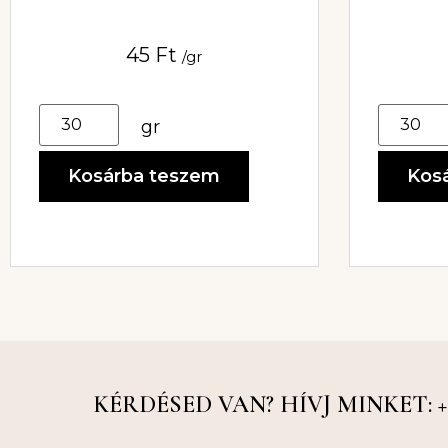
6MM
45
Ft
/gr
gr
Kosárba teszem
Kos
KÉRDÉSED VAN? HÍVJ MINKET: +36