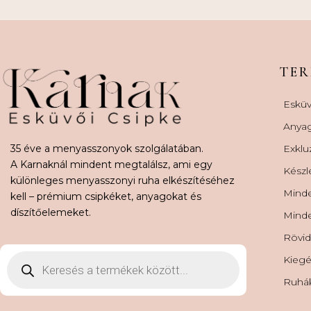
TE
Esküv
Anya
35 éve a menyasszonyok szolgálatában.
Exklu
A Karnaknál mindent megtalálsz, ami egy
Készl
különleges menyasszonyi ruha elkészítéséhez
Minde
kell – prémium csipkéket, anyagokat és
díszítőelemeket.
Minde
Rövid
Kiegé
Ruhá