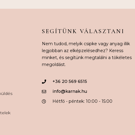
SEGÍTÜNK VÁLASZTANI
Nem tudod, melyik csipke vagy anyag illik
legjobban az elképzelésedhez? Keress
minket, és segítünk megtalálni a tökéletes
megoldást.
+36 20 569 6515
info@karnak.hu
aküldés
Hétfő - péntek: 10:00 - 15:00
ételek