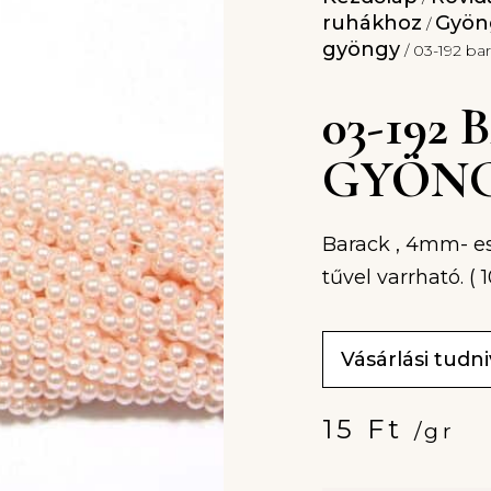
ruhákhoz
Gyöng
/
gyöngy
/ 03-192 b
03-192
GYÖN
Barack , 4mm- e
tűvel varrható. ( 
Vásárlási tudn
15
Ft
/gr