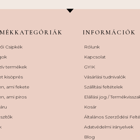
RMÉKKATEGÓRIÁK
INFORMÁCIÓK
ői Csipkék
Rólunk
gok
Kapcsolat
zív termékek
GYIK
et kisöprés
Vásárlási tudnivalók
n, ami fekete
Szállítási feltételek
n, ami piros
Elállási jog / Termékvissz
áru
Kosár
szítők
Általános Szerződési Felt
k
Adatvédelmi irányelvek
Blog