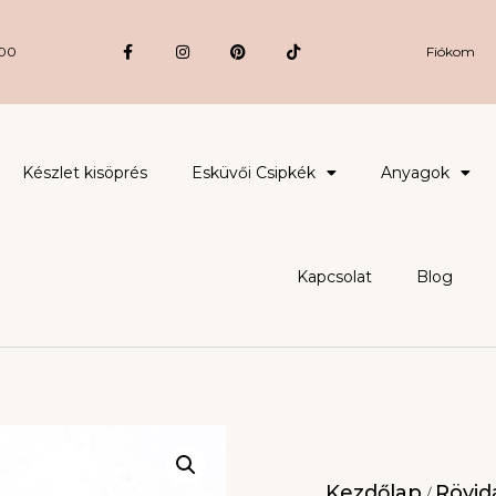
:00
Fiókom
Készlet kisöprés
Esküvői Csipkék
Anyagok
Kapcsolat
Blog
Kezdőlap
Rövidá
/