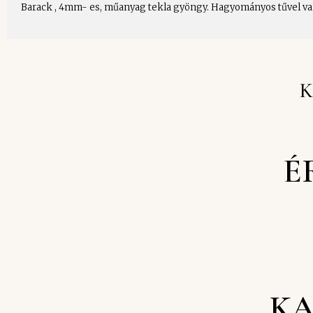
Barack , 4mm- es, műanyag tekla gyöngy. Hagyományos tűvel varrh
K
É
KA