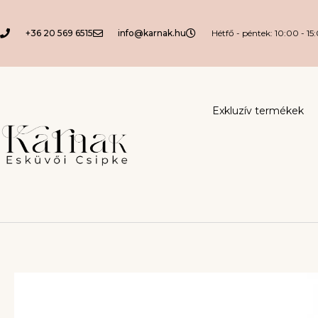
+36 20 569 6515
info@karnak.hu
Hétfő - péntek: 10:00 - 15
Exkluzív termékek