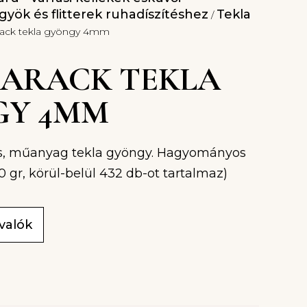
yök és flitterek ruhadíszítéshez
Tekla
/
arack tekla gyöngy 4mm
 BARACK TEKLA
GY 4MM
s, műanyag tekla gyöngy. Hagyományos
10 gr, körül-belül 432 db-ot tartalmaz)
ivalók