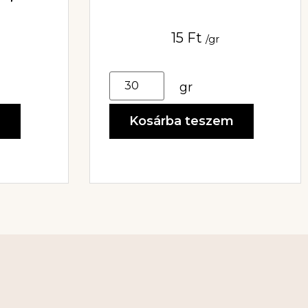
3X6MM
15
Ft
/gr
gr
m
Kosárba teszem