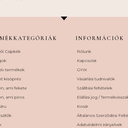
RMÉKKATEGÓRIÁK
INFORMÁCIÓK
ői Csipkék
Rólunk
gok
Kapcsolat
zív termékek
GYIK
et kisöprés
Vásárlási tudnivalók
n, ami fekete
Szállítási feltételek
n, ami piros
Elállási jog / Termékvissz
áru
Kosár
szítők
Általános Szerződési Felt
k
Adatvédelmi irányelvek