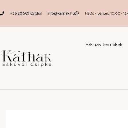
+36 20 569 6515
info@karnak.hu
Hétfő - péntek: 10:00 - 15
Exkluzív termékek