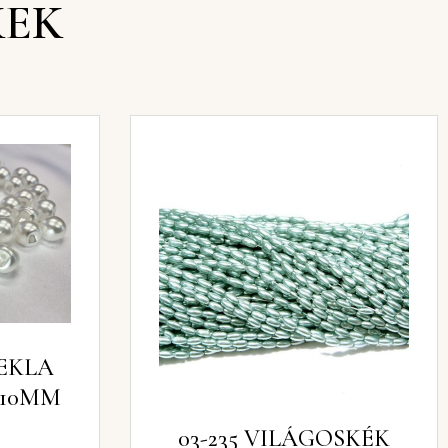
KEK
TEKLA
10MM
03-235 VILÁGOSKÉK