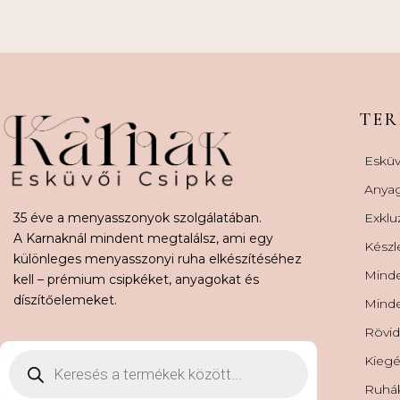
TE
Esküv
Anya
35 éve a menyasszonyok szolgálatában.
Exklu
A Karnaknál mindent megtalálsz, ami egy
Készl
különleges menyasszonyi ruha elkészítéséhez
Minde
kell – prémium csipkéket, anyagokat és
díszítőelemeket.
Minde
Rövid
Kiegé
Ruhá