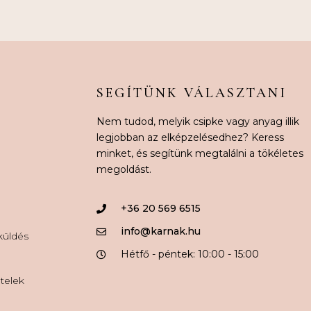
SEGÍTÜNK VÁLASZTANI
Nem tudod, melyik csipke vagy anyag illik
legjobban az elképzelésedhez? Keress
minket, és segítünk megtalálni a tökéletes
megoldást.
+36 20 569 6515
info@karnak.hu
aküldés
Hétfő - péntek: 10:00 - 15:00
ételek