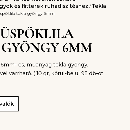
yök és flitterek ruhadíszítéshez
Tekla
/
spöklila tekla gyöngy 6mm
 PÜSPÖKLILA
 GYÖNGY 6MM
, 6mm- es, műanyag tekla gyöngy.
 varrható. ( 10 gr, körül-belül 98 db-ot
ivalók