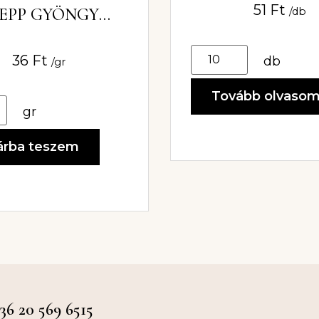
51
Ft
EPP GYÖNGY
/db
5X10MM
36
Ft
db
/gr
Tovább olvaso
gr
árba teszem
 20 569 6515