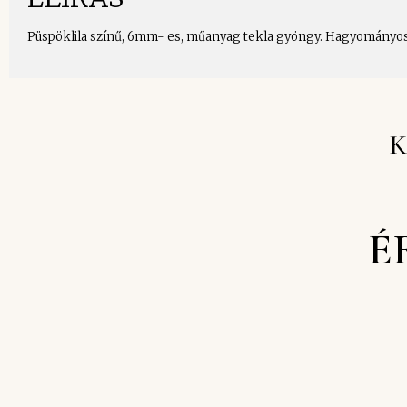
Püspöklila színű, 6mm- es, műanyag tekla gyöngy. Hagyományos tű
K
É