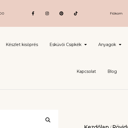
:00
Fiókom
Készlet kisöprés
Esküvői Csipkék
Anyagok
Kapcsolat
Blog
Kezdőlap
Rövidá
/