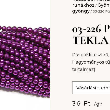
ruhákhoz
Gyöng
/
gyöngy
/ 03-226 Pü
03-226
TEKLA
Püspöklila színű
Hagyományos tűvel
tartalmaz)
Vásárlási tudn
36
Ft
/gr