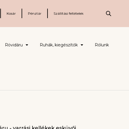
Kosár
Pénztár
Szállítási feltételek
Rövidáru
Ruhák, kiegészítők
Rólunk
ru - varrási kellékek esküvői