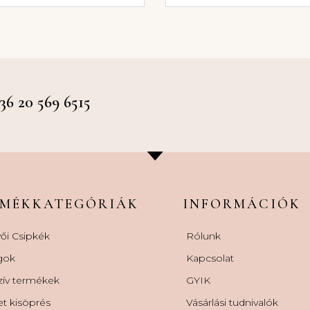
 20 569 6515
RMÉKKATEGÓRIÁK
INFORMÁCIÓK
ői Csipkék
Rólunk
gok
Kapcsolat
zív termékek
GYIK
et kisöprés
Vásárlási tudnivalók