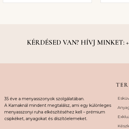
KÉRDÉSED VAN? HÍVJ MINKET: +36
TE
Esküv
35 éve a menyasszonyok szolgálatában.
A Karnaknál mindent megtalálsz, ami egy különleges
Anya
menyasszonyi ruha elkészítéséhez kell – prémium
Exklu
csipkéket, anyagokat és díszítőelemeket.
Készl