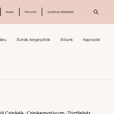
Kosár
Pénztár
Szállítási feltételek
dáru
Ruhák, kiegészítők
Rólunk
Kapcsolat
ői Csipkék
Csipkemotívum
Törtfehér
/
/