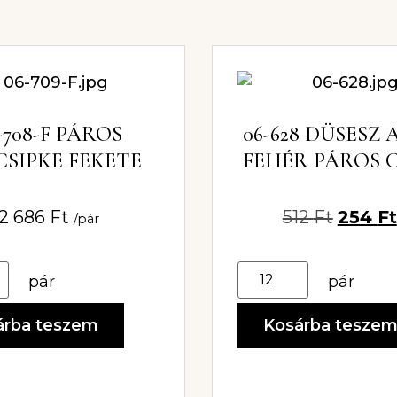
-708-F PÁROS
06-628 DÜSESZ
CSIPKE FEKETE
FEHÉR PÁROS C
2 686
Ft
512
Ft
254
Ft
/pár
pár
pár
árba teszem
Kosárba tesze