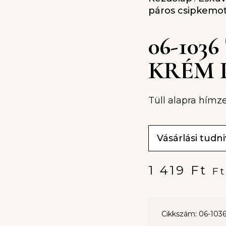
páros csipkemo
06-103
KRÉM 
Tüll alapra hímze
Vásárlási tudn
1 419
Ft
Ft
Cikkszám: 06-103