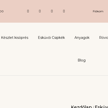
:00
Fiókom
Készlet kisöprés
Esküvői Csipkék
Anyagok
Rövi
Blog
Kezdőlap
Esküv
/