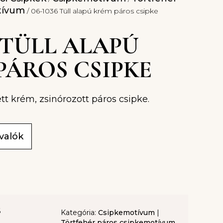
tívum
/ 06-1036 Tüll alapú krém páros csipke
6 TÜLL ALAPÚ
PÁROS CSIPKE
tt krém, zsinórozott páros csipke.
ivalók
6
Kategória:
Csipkemotívum
|
Törtfehér páros csipkemotívum