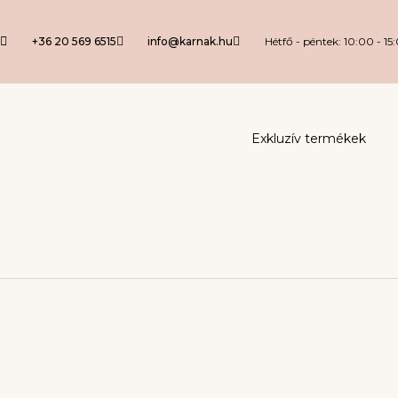
+36 20 569 6515
info@karnak.hu
Hétfő - péntek: 10:00 - 15
Exkluzív termékek