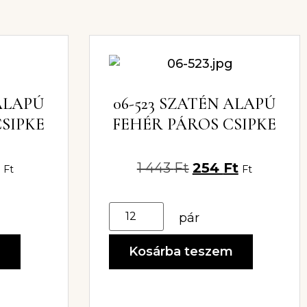
 ALAPÚ
06-523 SZATÉN ALAPÚ
SIPKE
FEHÉR PÁROS CSIPKE
1 443
Ft
254
Ft
Ft
Ft
pár
m
Kosárba teszem