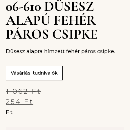
06-610 DÜSESZ
ALAPÚ FEHÉR
PÁROS CSIPKE
Düsesz alapra hímzett fehér páros csipke.
Vásárlási tudnivalók
1 062
Ft
254
Ft
Ft