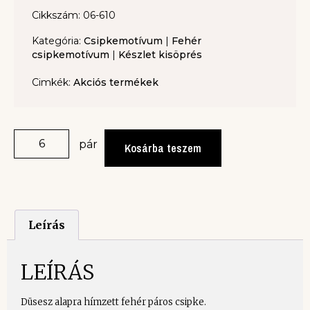
Cikkszám: 06-610
Kategória:
Csipkemotívum
|
Fehér
csipkemotívum
|
Készlet kisöprés
Cimkék:
Akciós termékek
pár
Kosárba teszem
Leírás
LEÍRÁS
Düsesz alapra hímzett fehér páros csipke.