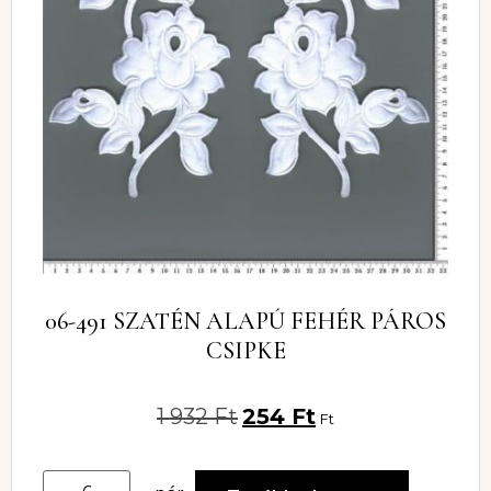
06-491 SZATÉN ALAPÚ FEHÉR PÁROS
CSIPKE
1 932
Ft
254
Ft
Ft