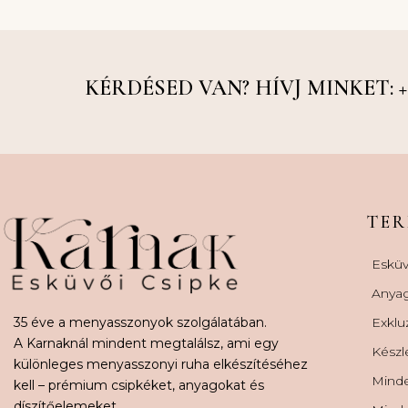
KÉRDÉSED VAN? HÍVJ MINKET: +36
TE
Esküv
Anya
35 éve a menyasszonyok szolgálatában.
Exklu
A Karnaknál mindent megtalálsz, ami egy
Készl
különleges menyasszonyi ruha elkészítéséhez
Minde
kell – prémium csipkéket, anyagokat és
díszítőelemeket.