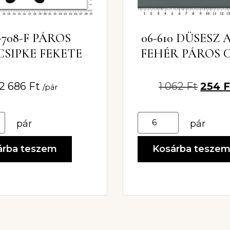
-708-F PÁROS
06-610 DÜSESZ
CSIPKE FEKETE
FEHÉR PÁROS C
2 686
Ft
1 062
Ft
254
F
/pár
pár
pár
árba teszem
Kosárba tesze