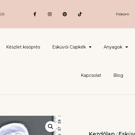
:00
Fiókom
Készlet kisöprés
Esküvői Csipkék
Anyagok
Kapcsolat
Blog
Kezdőlap
Esküv
/