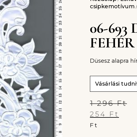
csipkemotívum
/
06-693
FEHÉR
Düsesz alapra hí
Vásárlási tudn
1 296
Ft
254
Ft
Ft