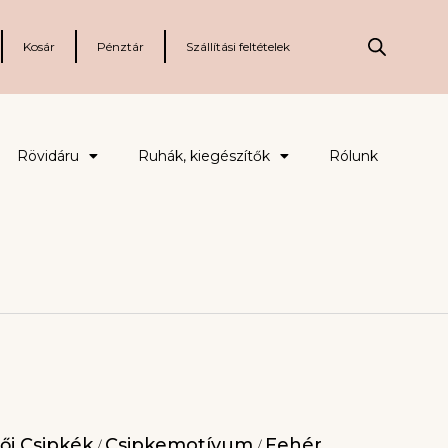
Kosár
Pénztár
Szállítási feltételek
Rövidáru
Ruhák, kiegészítők
Rólunk
ői Csipkék
Csipkemotívum
Fehér
/
/