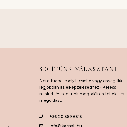
SEGÍTÜNK VÁLASZTANI
Nem tudod, melyik csipke vagy anyag illik
legjobban az elképzelésedhez? Keress
minket, és segítünk megtalálni a tökéletes
megoldást.
+36 20 569 6515
info@karnak.hu