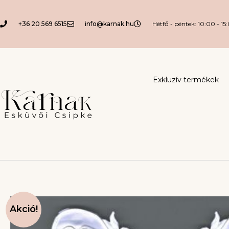
+36 20 569 6515
info@karnak.hu
Hétfő - péntek: 10:00 - 15
Exkluzív termékek
Akció!