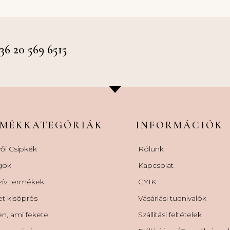
 20 569 6515
RMÉKKATEGÓRIÁK
INFORMÁCIÓK
ői Csipkék
Rólunk
gok
Kapcsolat
zív termékek
GYIK
et kisöprés
Vásárlási tudnivalók
n, ami fekete
Szállítási feltételek