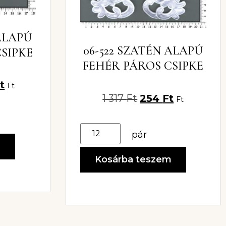
 ALAPÚ
06-522 SZATÉN ALAPÚ
SIPKE
FEHÉR PÁROS CSIPKE
t
Ft
1 317
Ft
254
Ft
Ft
pár
m
Kosárba teszem