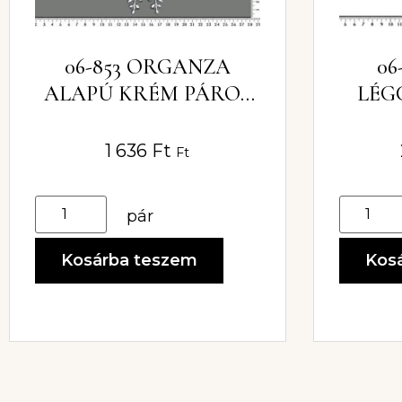
06-853 ORGANZA
06
ALAPÚ KRÉM PÁROS
LÉG
CSIPKE
1 636
Ft
Ft
pár
Kosárba teszem
Kos