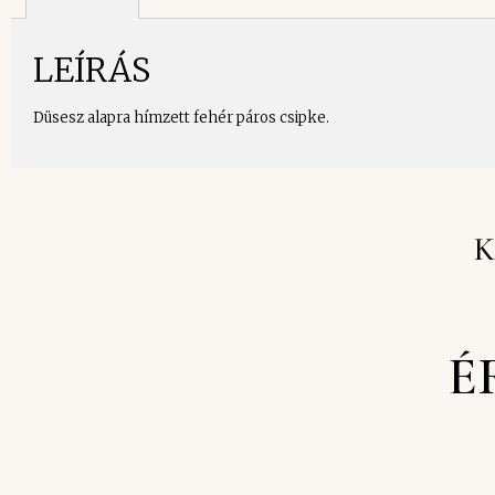
LEÍRÁS
Düsesz alapra hímzett fehér páros csipke.
K
É