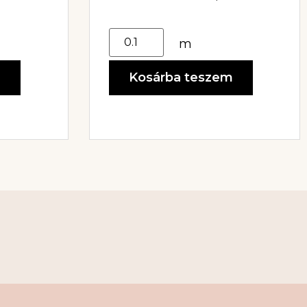
m
m
Kosárba teszem