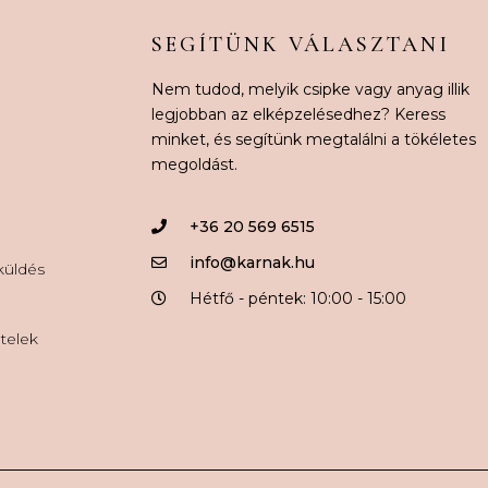
SEGÍTÜNK VÁLASZTANI
Nem tudod, melyik csipke vagy anyag illik
legjobban az elképzelésedhez? Keress
minket, és segítünk megtalálni a tökéletes
megoldást.
+36 20 569 6515
info@karnak.hu
aküldés
Hétfő - péntek: 10:00 - 15:00
ételek