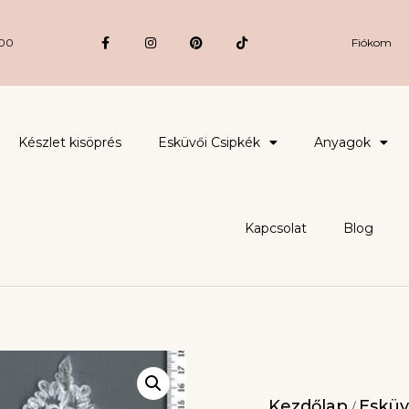
:00
Fiókom
Készlet kisöprés
Esküvői Csipkék
Anyagok
Kapcsolat
Blog
Kezdőlap
Esküv
/