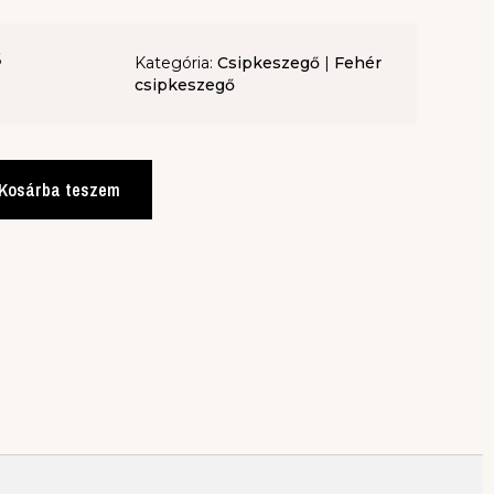
6
Kategória:
Csipkeszegő
|
Fehér
csipkeszegő
Kosárba teszem