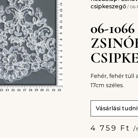
csipkeszegő
/ 06-
06-106
ZSINÓ
CSIPKE
Fehér, fehér tüll
17cm széles.
Vásárlási tudn
4 759
Ft