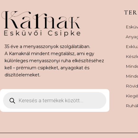
TE
Esküv
Anya
35 éve a menyasszonyok szolgálatában.
Exklu
A Karnaknál mindent megtalálsz, ami egy
Készl
különleges menyasszonyi ruha elkészítéséhez
Minde
kell – prémium csipkéket, anyagokat és
díszítőelemeket.
Minde
Rövid
Kiegé
Ruhá