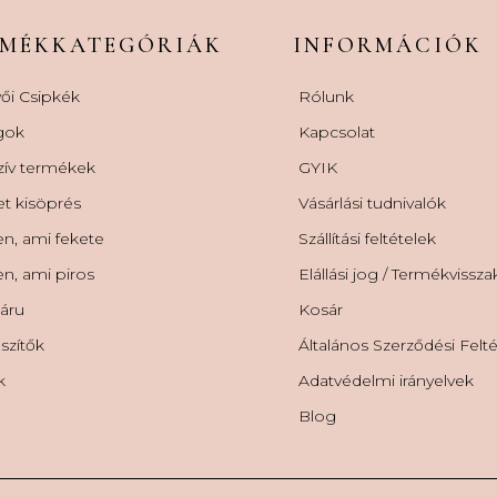
RMÉKKATEGÓRIÁK
INFORMÁCIÓK
ői Csipkék
Rólunk
gok
Kapcsolat
zív termékek
GYIK
et kisöprés
Vásárlási tudnivalók
n, ami fekete
Szállítási feltételek
n, ami piros
Elállási jog / Termékvissz
áru
Kosár
szítők
Általános Szerződési Felt
k
Adatvédelmi irányelvek
Blog