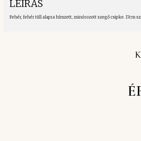
LEÍRÁS
Fehér, fehér tüll alapra hímzett, zsinórozott szegő csipke. 17cm sz
K
É