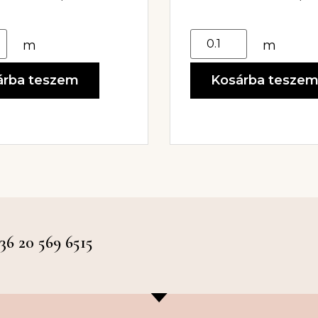
m
m
árba teszem
Kosárba tesze
 20 569 6515