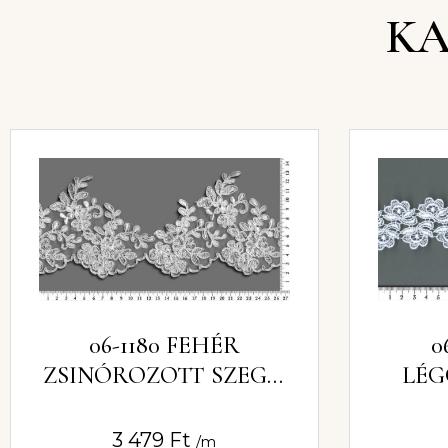
KA
06-1180 FEHÉR
0
ZSINÓROZOTT SZEGŐ
LÉG
CSIPKE 11CM
3 479
Ft
/m