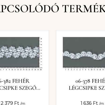
PCSOLÓDÓ TERMÉ
6-382 FEHÉR
06-378 FEH
CSIPKE SZEGŐ
LÉGCSIPKE S
3,5CM
3CM
2 379
Ft
1 636
Ft
/m
/m