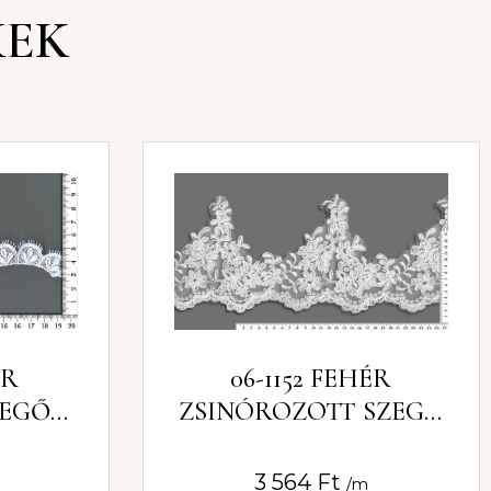
KEK
ÉR
06-1152 FEHÉR
ZEGŐ
ZSINÓROZOTT SZEGŐ
CSIPKE 11CM
3 564
Ft
/m