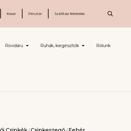
Kosár
Pénztár
Szállítási feltételek
Rövidáru
Ruhák, kiegészítők
Rólunk
ői Csipkék
Csipkeszegő
Fehér
/
/