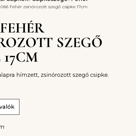
1066 Fehér zsinórozott szegő csipke 17cm
6 FEHÉR
ROZOTT SZEGŐ
 17CM
 alapra hímzett, zsinórozott szegő csipke.
ivalók
/m