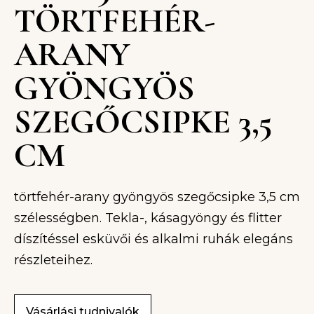
TÖRTFEHÉR-
ARANY
GYÖNGYÖS
SZEGŐCSIPKE 3,5
CM
törtfehér-arany gyöngyös szegőcsipke 3,5 cm
szélességben. Tekla-, kásagyöngy és flitter
díszítéssel esküvői és alkalmi ruhák elegáns
részleteihez.
Vásárlási tudnivalók