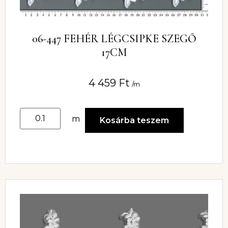
06-447 FEHÉR LÉGCSIPKE SZEGŐ
17CM
4 459
Ft
/m
m
Kosárba teszem