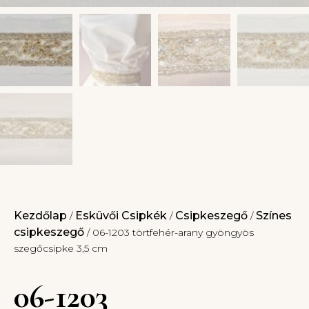
Kezdőlap
Esküvői Csipkék
Csipkeszegő
Színes
/
/
/
csipkeszegő
/ 06-1203 törtfehér-arany gyöngyös
szegőcsipke 3,5 cm
06-1203