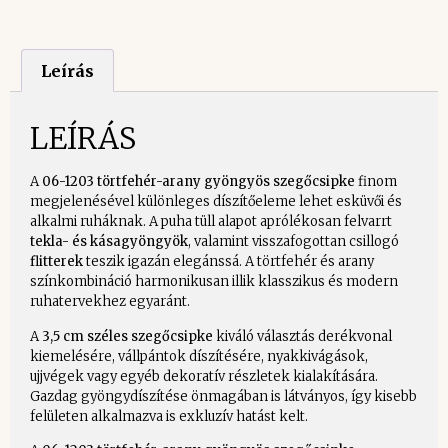
Leírás
LEÍRÁS
A
06-1203 törtfehér-arany gyöngyös szegőcsipke
finom
megjelenésével különleges díszítőeleme lehet esküvői és
alkalmi ruháknak. A puha tüll alapot aprólékosan felvarrt
tekla- és kásagyöngyök
, valamint visszafogottan csillogó
flitterek
teszik igazán elegánssá. A törtfehér és arany
színkombináció harmonikusan illik klasszikus és modern
ruhatervekhez egyaránt.
A
3,5 cm széles szegőcsipke
kiváló választás derékvonal
kiemelésére, vállpántok díszítésére, nyakkivágások,
ujjvégek vagy egyéb dekoratív részletek kialakítására.
Gazdag gyöngydíszítése önmagában is látványos, így kisebb
felületen alkalmazva is exkluzív hatást kelt.