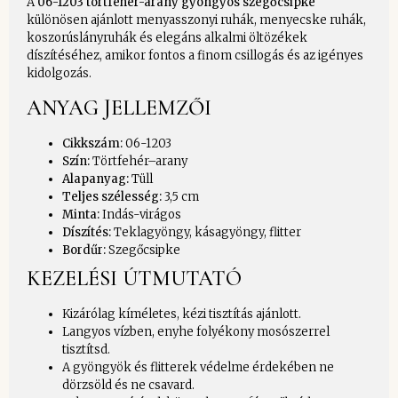
A
06-1203 törtfehér-arany gyöngyös szegőcsipke
különösen ajánlott menyasszonyi ruhák, menyecske ruhák,
koszorúslányruhák és elegáns alkalmi öltözékek
díszítéséhez, amikor fontos a finom csillogás és az igényes
kidolgozás.
ANYAG JELLEMZŐI
Cikkszám:
06-1203
Szín:
Törtfehér–arany
Alapanyag:
Tüll
Teljes szélesség:
3,5 cm
Minta:
Indás-virágos
Díszítés:
Teklagyöngy, kásagyöngy, flitter
Bordűr:
Szegőcsipke
KEZELÉSI ÚTMUTATÓ
Kizárólag kíméletes, kézi tisztítás ajánlott.
Langyos vízben, enyhe folyékony mosószerrel
tisztítsd.
A gyöngyök és flitterek védelme érdekében ne
dörzsöld és ne csavard.