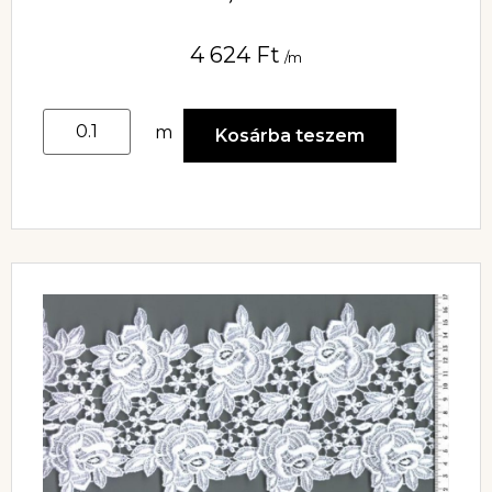
4 624
Ft
/m
m
Kosárba teszem