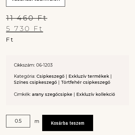
11 460
Ft
5 730
Ft
Ft
Cikkszám: 06-1203
Kategória:
Csipkeszegő
|
Exkluzív termékek
|
Színes csipkeszegő
|
Törtfehér csipkeszegő
Cimkék:
arany szegőcsipke
|
Exkluzív kollekció
m
Kosárba teszem