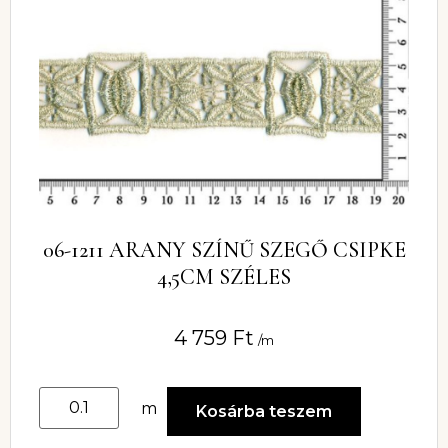
06-1211 ARANY SZÍNŰ SZEGŐ CSIPKE
4,5CM SZÉLES
4 759
Ft
/m
m
Kosárba teszem