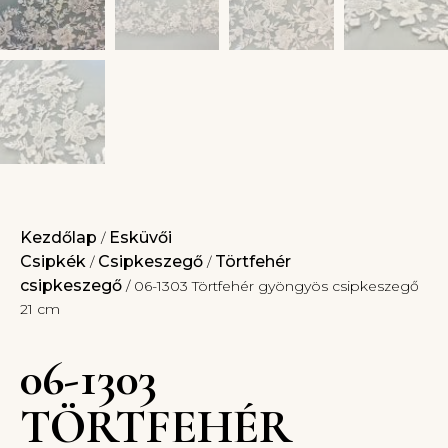
Kezdőlap
Esküvői
/
Csipkék
Csipkeszegő
Törtfehér
/
/
csipkeszegő
/ 06-1303 Törtfehér gyöngyös csipkeszegő
21 cm
06-1303
TÖRTFEHÉR