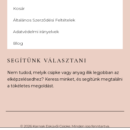
Kosár
Általános Szerződési Feltételek
Adatvédelmi irányelvek
Blog
SEGÍTÜNK VÁLASZTANI
Nem tudod, melyik csipke vagy anyag illik legjobban az
elképzelésedhez? Keress minket, és segítünk megtalálni
a tökéletes megoldást.
© 2026 Karnak Esküvői Csipke. Minden jog fenntartva.