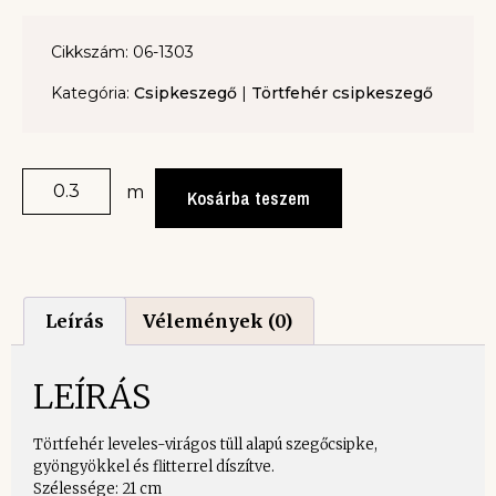
Cikkszám: 06-1303
Kategória:
Csipkeszegő
|
Törtfehér csipkeszegő
m
Kosárba teszem
Leírás
Vélemények (0)
LEÍRÁS
Törtfehér leveles-virágos tüll alapú szegőcsipke,
gyöngyökkel és flitterrel díszítve.
Szélessége: 21 cm