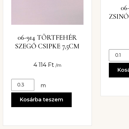
06
ZSIN
SZÁLA
06-914 TÖRTFEHÉR
SZEGŐ CSIPKE 7,5CM
4 114
Ft
/m
Kos
m
Kosárba teszem