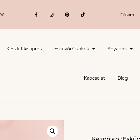
:00
Fiókom
Készlet kisöprés
Esküvői Csipkék
Anyagok
Kapcsolat
Blog
Kezdőlap
Esküv
/