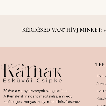
KÉRDÉSED VAN? HÍVJ MINKET: +36
TE
Esküv
Anya
35 éve a menyasszonyok szolgálatában.
Exklu
A Karnaknál mindent megtalálsz, ami egy
Készl
különleges menyasszonyi ruha elkészítéséhez