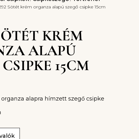
292 Sötét krém organza alapú szegő csipke 15cm
 SÖTÉT KRÉM
ZA ALAPÚ
 CSIPKE 15CM
S
 organza alapra hímzett szegő csipke
m
ivalók