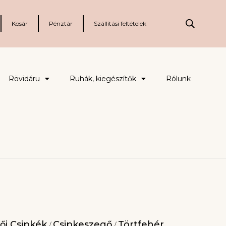
Kosár
Pénztár
Szállítási feltételek
Rövidáru
Ruhák, kiegészítők
Rólunk
ői Csipkék
Csipkeszegő
Törtfehér
/
/