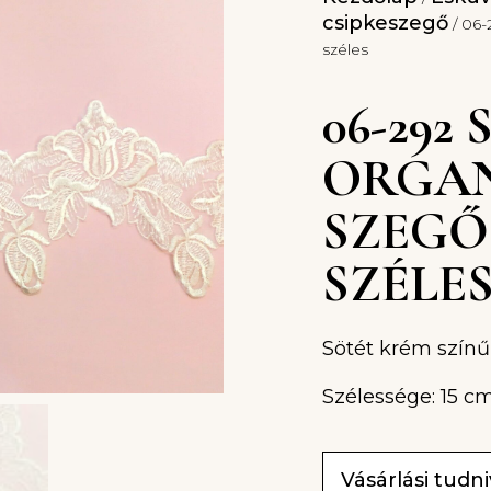
csipkeszegő
/ 06-
széles
06-292
ORGAN
SZEGŐ
SZÉLE
Sötét krém színű
Szélessége: 15 c
Vásárlási tudn