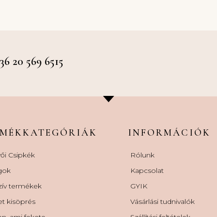
 20 569 6515
RMÉKKATEGÓRIÁK
INFORMÁCIÓK
ői Csipkék
Rólunk
gok
Kapcsolat
zív termékek
GYIK
et kisöprés
Vásárlási tudnivalók