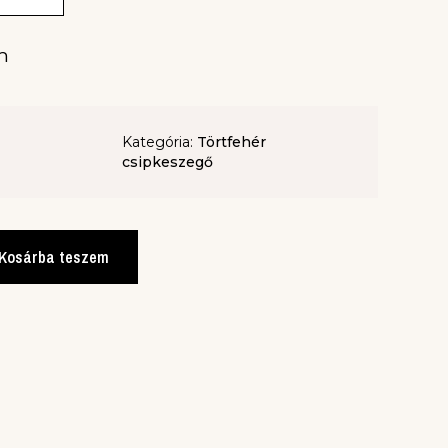
m
Kategória:
Törtfehér
csipkeszegő
Kosárba teszem