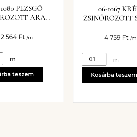
-1080 PEZSGŐ
06-1067 KR
ÓROZOTT ARANY
ZSINÓROZOTT 
S SZEGŐ CSIPKE
CSIPKE 17
8CM
2 564
Ft
4 759
Ft
/m
/m
m
m
árba teszem
Kosárba tesze