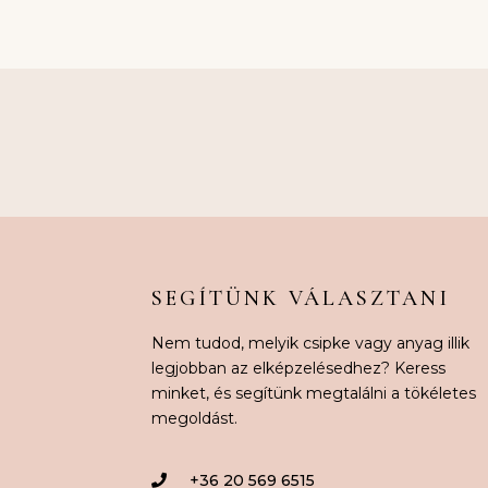
SEGÍTÜNK VÁLASZTANI
Nem tudod, melyik csipke vagy anyag illik
legjobban az elképzelésedhez? Keress
minket, és segítünk megtalálni a tökéletes
megoldást.
+36 20 569 6515