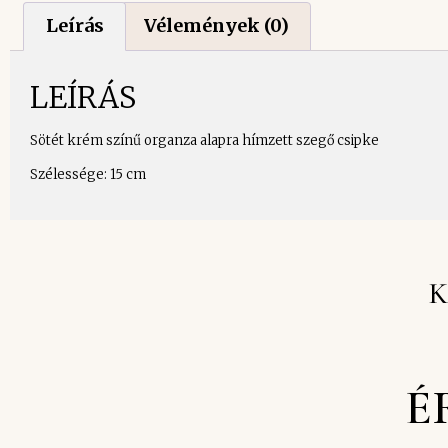
Leírás
Vélemények (0)
LEÍRÁS
Sötét krém színű organza alapra hímzett szegő csipke
Szélessége: 15 cm
K
É