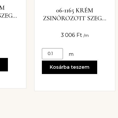
ÉM
06-1165 KRÉM
SZEGŐ
ZSINÓROZOTT SZEGŐ
CM
CSIPKE 9CM
3 006
Ft
/m
m
m
Kosárba teszem