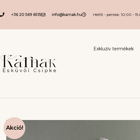
+36 20 569 6515
info@karnak.hu
Hétfő - péntek: 10:00 - 15
Exkluzív termékek
Akció!