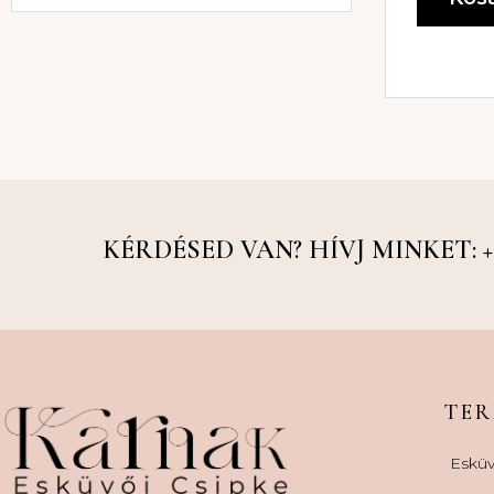
KÉRDÉSED VAN? HÍVJ MINKET: +36
TE
Esküv