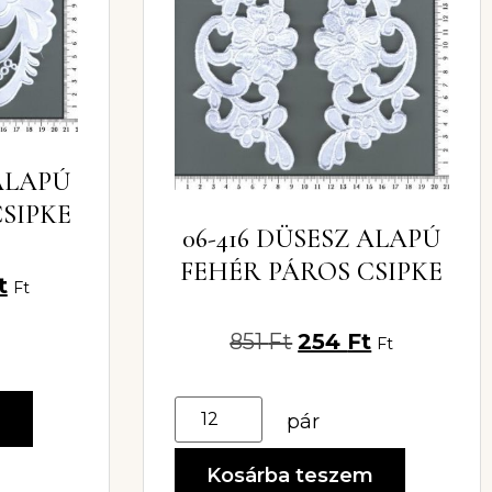
 ALAPÚ
SIPKE
06-416 DÜSESZ ALAPÚ
FEHÉR PÁROS CSIPKE
t
Ft
851
Ft
254
Ft
Ft
m
pár
Kosárba teszem