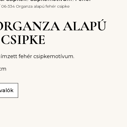
 06-334 Organza alapú fehér csipke
4 ORGANZA ALAPÚ
 CSIPKE
hímzett fehér csipkemotívum.
2cm
ivalók