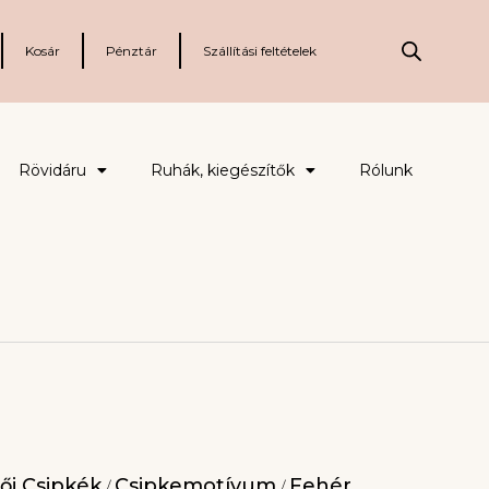
Kosár
Pénztár
Szállítási feltételek
Rövidáru
Ruhák, kiegészítők
Rólunk
ői Csipkék
Csipkemotívum
Fehér
/
/