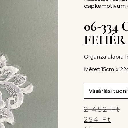
csipkemotívum
/
06-33
FEHÉR
Organza alapra 
Méret: 15cm x 2
Vásárlási tudn
2 452
Ft
254
Ft