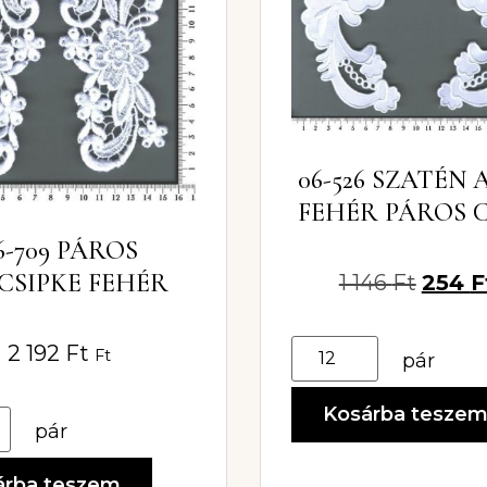
06-526 SZATÉN
FEHÉR PÁROS C
6-709 PÁROS
CSIPKE FEHÉR
1 146
Ft
254
F
2 192
Ft
Ft
pár
Kosárba tesze
pár
árba teszem