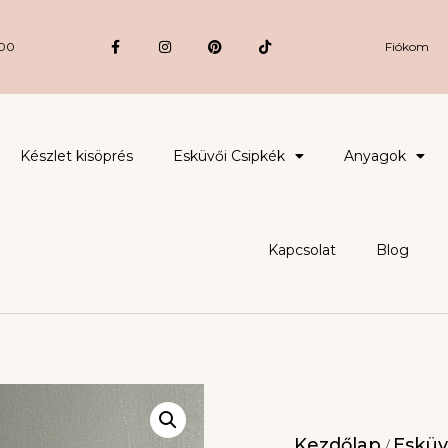
:00
Fiókom
Készlet kisöprés
Esküvői Csipkék
Anyagok
Kapcsolat
Blog
Kezdőlap
Esküv
/