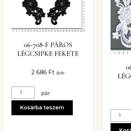
06-708-F PÁROS
LÉGCSIPKE FEKETE
0
2 686
Ft
/pár
LÉG
pár
Kosárba teszem
Kos