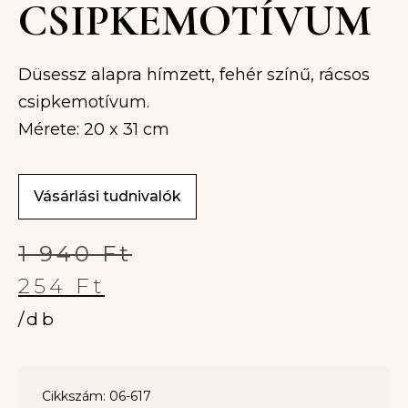
CSIPKEMOTÍVUM
Düsessz alapra hímzett, fehér színű, rácsos
csipkemotívum.
Mérete: 20 x 31 cm
Vásárlási tudnivalók
1 940
Ft
254
Ft
/db
Cikkszám: 06-617