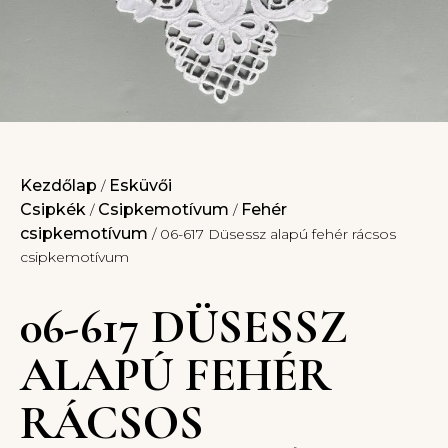
Kezdőlap
Esküvői
/
Csipkék
Csipkemotívum
Fehér
/
/
csipkemotívum
/ 06-617 Düsessz alapú fehér rácsos
csipkemotívum
06-617 DÜSESSZ
ALAPÚ FEHÉR
RÁCSOS