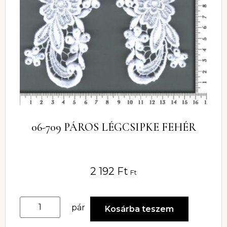
06-709 PÁROS LÉGCSIPKE FEHÉR
2 192
Ft
Ft
pár
Kosárba teszem