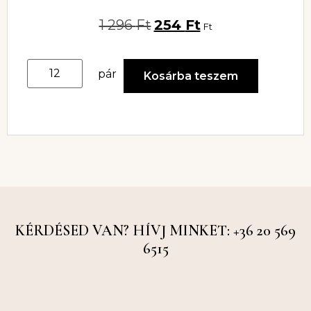
1 296
Ft
254
Ft
Ft
pár
Kosárba teszem
KÉRDÉSED VAN? HÍVJ MINKET: +36 20 569
6515