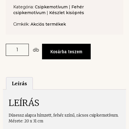
Kategória:
Csipkemotívum
|
Fehér
csipkemotívum
|
Készlet kisöprés
Cimkék:
Akciós termékek
db
Kosárba teszem
Leírás
LEÍRÁS
Düsessz alapra hímzett, fehér színű, rácsos csipkemotívum.
Mérete: 20 x 31 cm