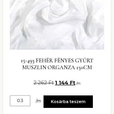
15-493 FEHÉR FÉNYES GYŰRT
MUSZLIN ORGANZA 150CM
2 262
Ft
1 144
Ft
/m
/m
Kosárba teszem