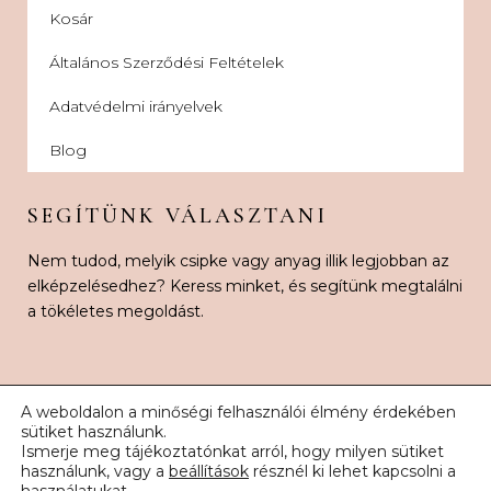
Kosár
Általános Szerződési Feltételek
Adatvédelmi irányelvek
Blog
SEGÍTÜNK VÁLASZTANI
Nem tudod, melyik csipke vagy anyag illik legjobban az
elképzelésedhez? Keress minket, és segítünk megtalálni
a tökéletes megoldást.
A weboldalon a minőségi felhasználói élmény érdekében
sütiket használunk.
Ismerje meg tájékoztatónkat arról, hogy milyen sütiket
© 2026 Karnak Esküvői Csipke. Minden jog fenntartva.
használunk, vagy a
beállítások
résznél ki lehet kapcsolni a