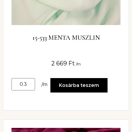
15-533 MENTA MUSZLIN
2 669
Ft
/m
/m
Kosárba teszem