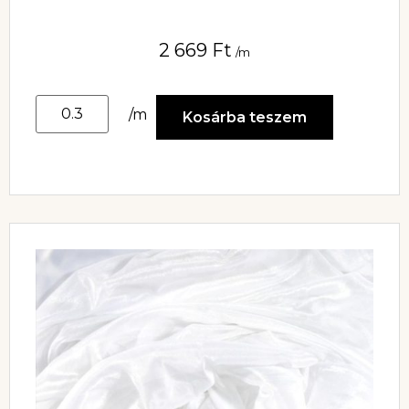
2 669
Ft
/m
/m
Kosárba teszem