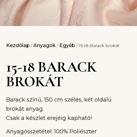
Kezdőlap
Anyagok
Egyéb
/
/
/ 15-18 Barack brokát
15-18 BARACK
BROKÁT
Barack színű, 150 cm széles, két oldalú
brokát anyag.
Csak a készlet erejéig kapható!
Anyagösszetétel: 100% Poliészter