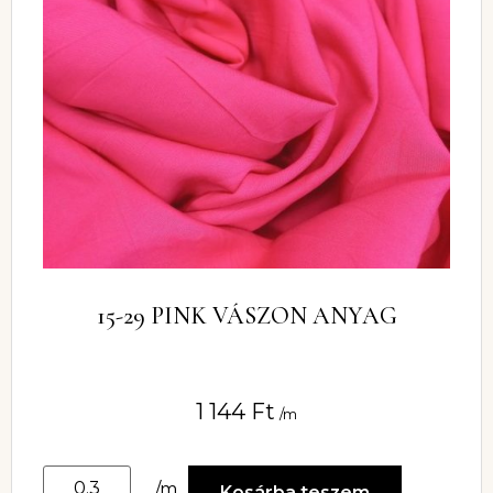
15-29 PINK VÁSZON ANYAG
1 144
Ft
/m
/m
Kosárba teszem