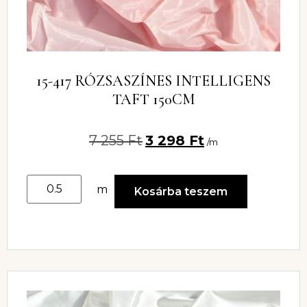
15-417 RÓZSASZÍNES INTELLIGENS
TAFT 150CM
7 255
Ft
3 298
Ft
/m
m
Kosárba teszem