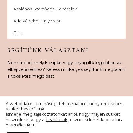
Általános Szerződési Feltételek
Adatvédelmi irányelvek
Blog
SEGÍTÜNK VÁLASZTANI
Nem tudod, melyik csipke vagy anyag illik legjobban az
elképzelésedhez? Keress minket, és segítünk megtalálni
a tökéletes megoldást.
A weboldalon a minőségi felhasználói élmény érdekében
sütiket használunk.
Ismerje meg tájékoztatónkat arról, hogy milyen sütiket
© 2026 Karnak Esküvői Csipke. Minden jog fenntartva.
használunk, vagy a
beállítások
résznél ki lehet kapcsolni a
használatukat.