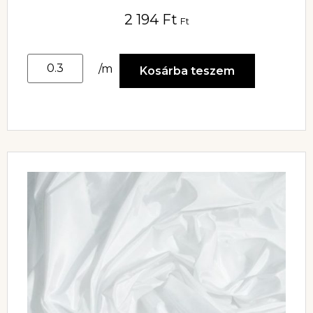
2 194
Ft
Ft
/m
Kosárba teszem