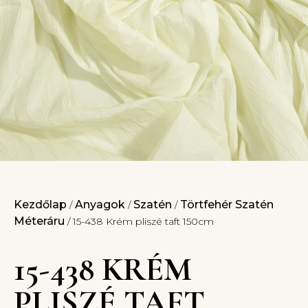
Kezdőlap
Anyagok
Szatén
Törtfehér Szatén
/
/
/
Méteráru
/ 15-438 Krém pliszé taft 150cm
15-438 KRÉM
PLISZÉ TAFT