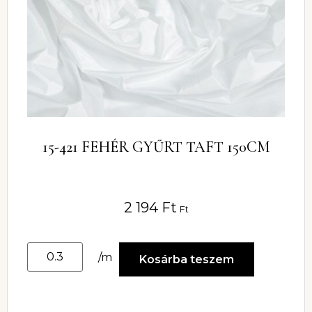
15-421 FEHÉR GYŰRT TAFT 150CM
2 194
Ft
Ft
/m
Kosárba teszem