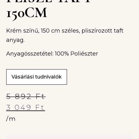
150CM
Krém színű, 150 cm széles, pliszírozott taft
anyag.
Anyagösszetétel: 100% Poliészter
Vásárlási tudnivalók
5 892
Ft
3 049
Ft
/m