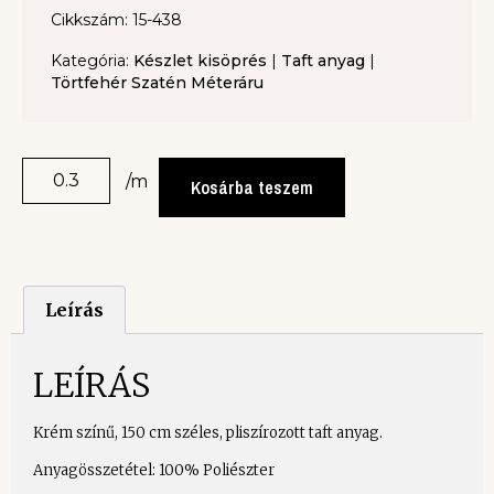
Cikkszám: 15-438
Kategória:
Készlet kisöprés
|
Taft anyag
|
Törtfehér Szatén Méteráru
/m
Kosárba teszem
Leírás
LEÍRÁS
Krém színű, 150 cm széles, pliszírozott taft anyag.
Anyagösszetétel: 100% Poliészter