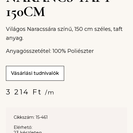
150CM
Világos Naracssára színű, 150 cm széles, taft
anyag.
Anyagösszetétel: 100% Poliészter
Vásárlási tudnivalók
3 214
Ft
/m
Cikkszám: 15-461
Elérhető:
23 készleten