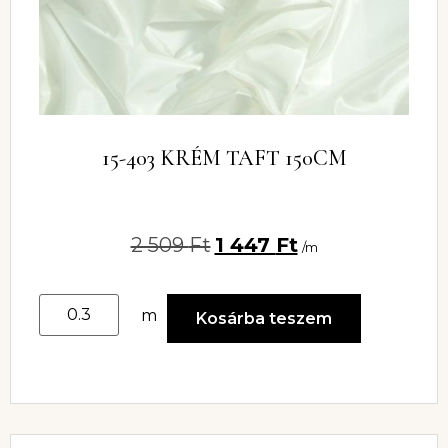
15-403 KRÉM TAFT 150CM
2 509
Ft
1 447
Ft
/m
m
Kosárba teszem