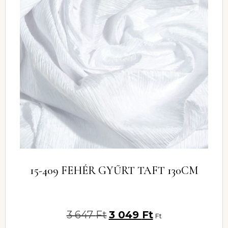
15-409 FEHÉR GYŰRT TAFT 130CM
3 647
Ft
3 049
Ft
Ft