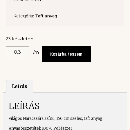
Kategória:
Taft anyag
23 készleten
/m
Kosárba teszem
Leírás
LEÍRÁS
Világos Naracssára színű, 150 cm széles, taft anyag.
Anyagösszetétel: 100% Poliészter