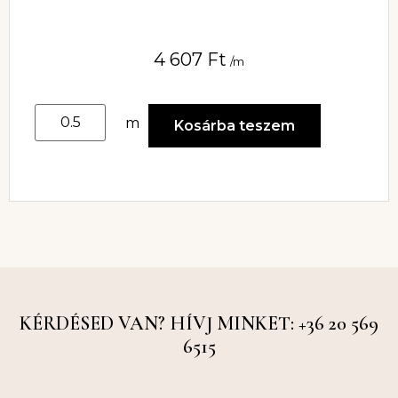
4 607
Ft
/m
m
Kosárba teszem
KÉRDÉSED VAN? HÍVJ MINKET: +36 20 569
6515