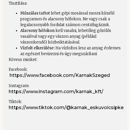
Tisztítása:
Műszálas taftot
lehet gépi mosással mosni kímélő
programon és alacsony hőfokon. Ne vagy csak a
legalacsonyabb fordulat számon centrifugázzuk.
Alacsony hőfokon
kell vasalni, lehetőleg gőzölős
vasalóval vagy egy vászon anyag (például
vászonkendő) közbeiktatásával.
Vízfolt elkerülése:
Ha vízfoltos lesz az anyag érdemes
az egészet bevizezni és úgy megszárítani
Kövess minket:
Facebook:
https://www.facebook.com/KarnakSzeged
Instagram:
https://www.instagram.com/karnak_kft/
Tiktok:
https://www.tiktok.com/@karnak_eskuvoicsipke