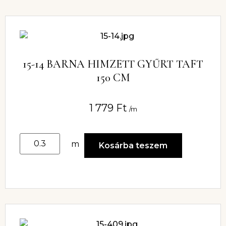
15-14 BARNA HIMZETT GYŰRT TAFT
150 CM
1 779
Ft
/m
m
Kosárba teszem