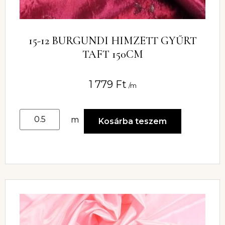
15-12 BURGUNDI HIMZETT GYŰRT
TAFT 150CM
1 779
Ft
/m
m
Kosárba teszem