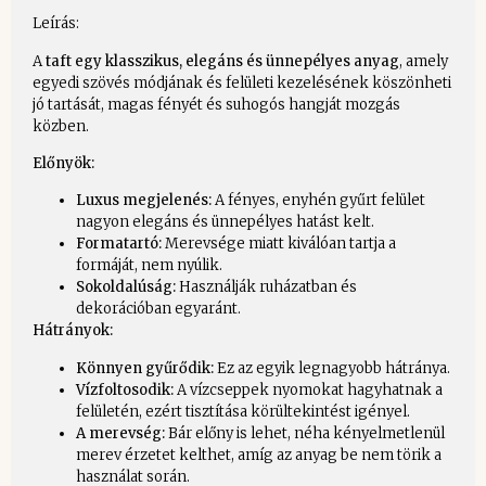
Leírás:
A
taft egy klasszikus, elegáns és ünnepélyes anyag
, amely
egyedi szövés módjának és felületi kezelésének köszönheti
jó tartását, magas fényét és suhogós hangját mozgás
közben.
Előnyök:
Luxus megjelenés:
A fényes, enyhén gyűrt felület
nagyon elegáns és ünnepélyes hatást kelt.
Formatartó:
Merevsége miatt kiválóan tartja a
formáját, nem nyúlik.
Sokoldalúság:
Használják ruházatban és
dekorációban egyaránt.
Hátrányok:
Könnyen gyűrődik:
Ez az egyik legnagyobb hátránya.
Vízfoltosodik:
A vízcseppek nyomokat hagyhatnak a
felületén, ezért tisztítása körültekintést igényel.
A merevség:
Bár előny is lehet, néha kényelmetlenül
merev érzetet kelthet, amíg az anyag be nem törik a
használat során.