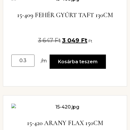
15-409 FEHÉR GYŰRT TAFT 130CM
3 647
Ft
3 049
Ft
Ft
/m
Kosárba teszem
15-420 ARANY FLAX 150CM