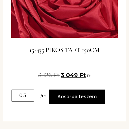
15-435 PIROS TAFT 150CM
3 126
Ft
3 049
Ft
Ft
/m
Kosárba teszem