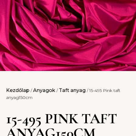
Kezdőlap
Anyagok
Taft anyag
/
/
/ 15-495 Pink taft
anyag150cm
15-495 PINK TAFT
ANYAG150CM