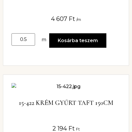
4 607
Ft
/m
m
Kosárba teszem
15-422 KRÉM GYŰRT TAFT 150CM
2 194
Ft
Ft