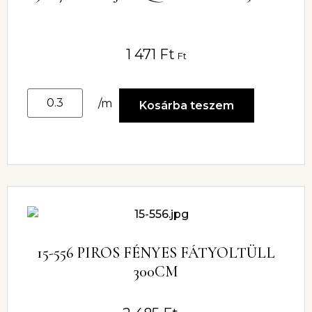
1 471
Ft
Ft
/m
Kosárba teszem
15-556 PIROS FÉNYES FÁTYOLTÜLL
300CM