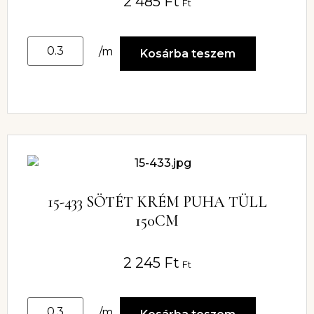
2 485
Ft
Ft
/m
Kosárba teszem
15-433 SÖTÉT KRÉM PUHA TÜLL
150CM
2 245
Ft
Ft
/m