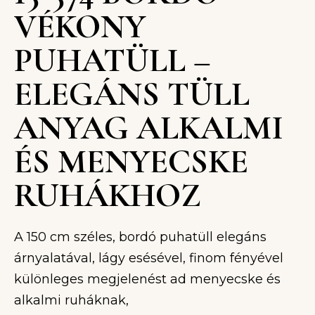
VÉKONY
PUHATÜLL –
ELEGÁNS TÜLL
ANYAG ALKALMI
ÉS MENYECSKE
RUHÁKHOZ
A 150 cm széles, bordó puhatüll elegáns
árnyalatával, lágy esésével, finom fényével
különleges megjelenést ad menyecske és
alkalmi ruháknak,