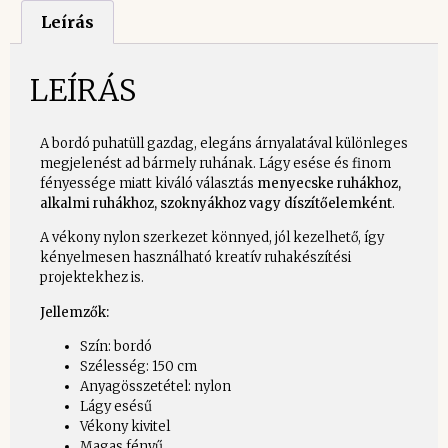
Leírás
LEÍRÁS
A bordó puhatüll gazdag, elegáns árnyalatával különleges
megjelenést ad bármely ruhának. Lágy esése és finom
fényessége miatt kiváló választás
menyecske ruhákhoz,
alkalmi ruhákhoz, szoknyákhoz vagy díszítőelemként
.
A vékony nylon szerkezet könnyed, jól kezelhető, így
kényelmesen használható kreatív ruhakészítési
projektekhez is.
Jellemzők:
Szín: bordó
Szélesség: 150 cm
Anyagösszetétel: nylon
Lágy esésű
Vékony kivitel
Magas fényű