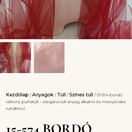
Kezdőlap
Anyagok
Tüll
Színes tüll
/
/
/
/ 15-574 bordó
vékony puhatüll – elegáns tüll anyag alkalmi és menyecske
ruhákhoz
15-574 BORDÓ