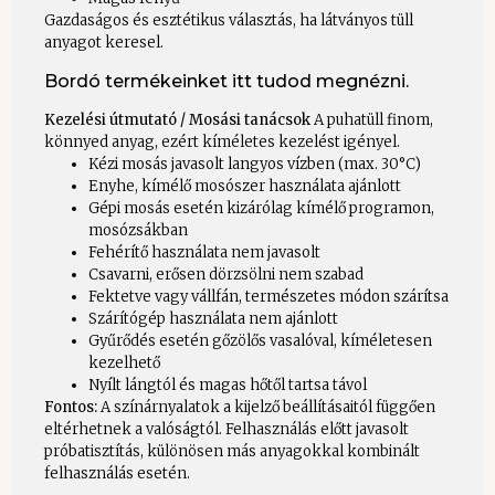
Gazdaságos és esztétikus választás, ha látványos tüll
anyagot keresel.
Bordó termékeinket itt tudod megnézni.
Kezelési útmutató / Mosási tanácsok
A puhatüll finom,
könnyed anyag, ezért kíméletes kezelést igényel.
Kézi mosás javasolt langyos vízben (max. 30°C)
Enyhe, kímélő mosószer használata ajánlott
Gépi mosás esetén kizárólag kímélő programon,
mosózsákban
Fehérítő használata nem javasolt
Csavarni, erősen dörzsölni nem szabad
Fektetve vagy vállfán, természetes módon szárítsa
Szárítógép használata nem ajánlott
Gyűrődés esetén gőzölős vasalóval, kíméletesen
kezelhető
Nyílt lángtól és magas hőtől tartsa távol
Fontos:
A színárnyalatok a kijelző beállításaitól függően
eltérhetnek a valóságtól. Felhasználás előtt javasolt
próbatisztítás, különösen más anyagokkal kombinált
felhasználás esetén.