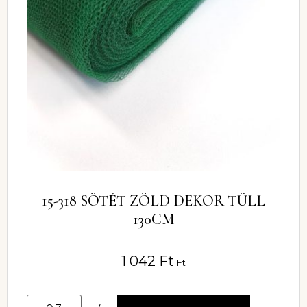
15-318 SÖTÉT ZÖLD DEKOR TÜLL
130CM
1 042
Ft
Ft