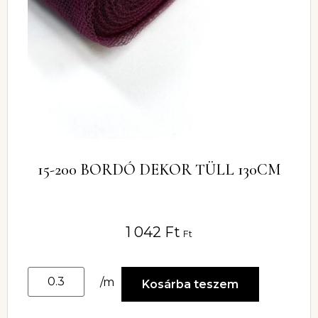
15-200 BORDÓ DEKOR TÜLL 130CM
1 042
Ft
Ft
/m
Kosárba teszem