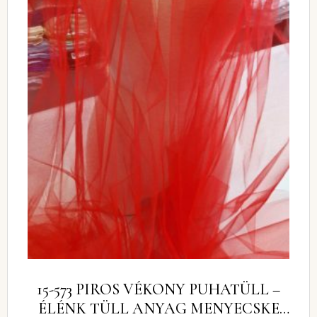
15-573 PIROS VÉKONY PUHATÜLL –
ÉLÉNK TÜLL ANYAG MENYECSKE