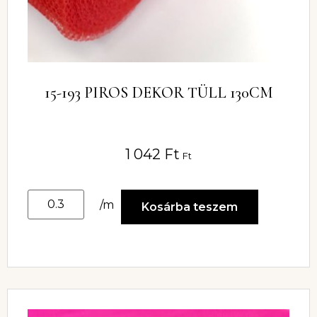
15-193 PIROS DEKOR TÜLL 130CM
1 042
Ft
Ft
/m
Kosárba teszem