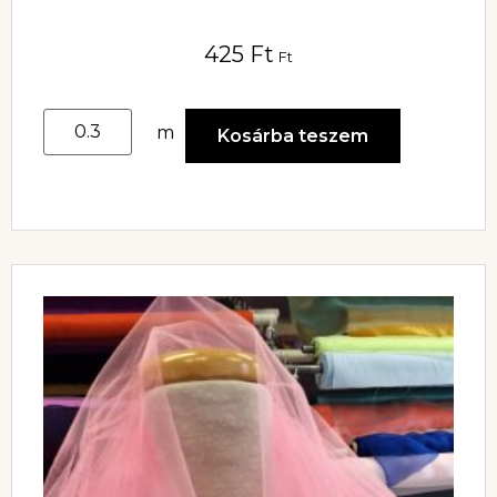
RUHÁHOZ
425
Ft
Ft
m
Kosárba teszem