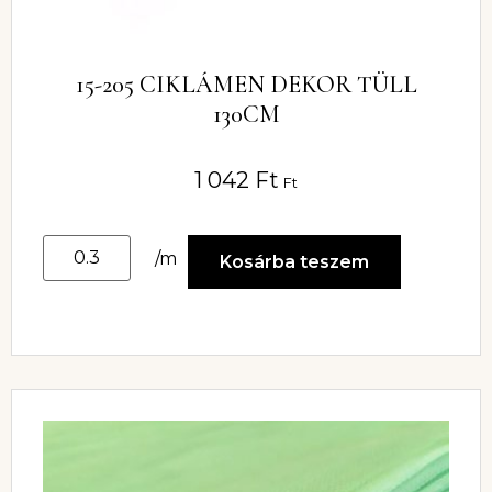
15-205 CIKLÁMEN DEKOR TÜLL
130CM
1 042
Ft
Ft
/m
Kosárba teszem