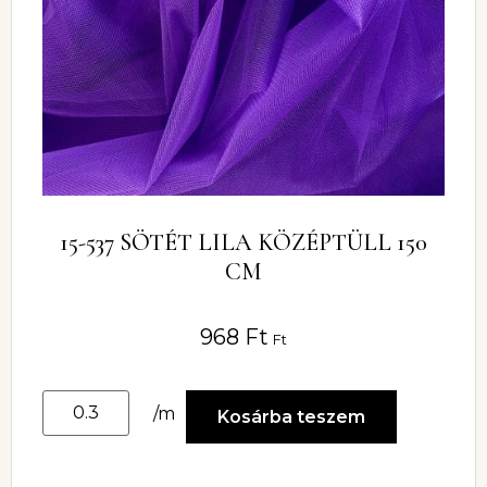
15-537 SÖTÉT LILA KÖZÉPTÜLL 150
CM
968
Ft
Ft
/m
Kosárba teszem