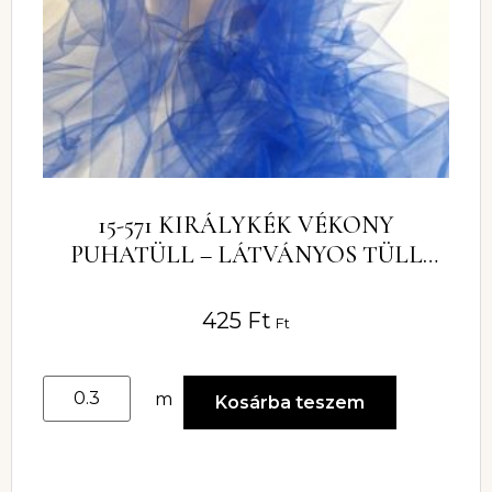
15-571 KIRÁLYKÉK VÉKONY
PUHATÜLL – LÁTVÁNYOS TÜLL
ANYAG ALKALMI RUHÁHOZ
425
Ft
Ft
m
Kosárba teszem