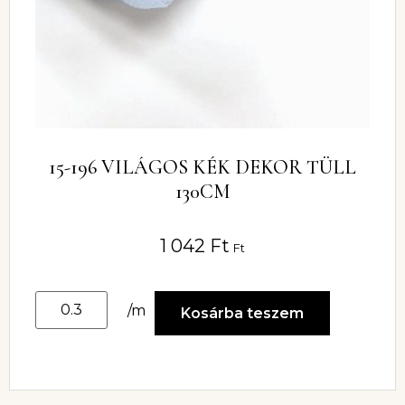
15-196 VILÁGOS KÉK DEKOR TÜLL
130CM
1 042
Ft
Ft
/m
Kosárba teszem