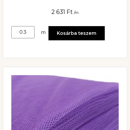
2 631
Ft
/m
m
Kosárba teszem