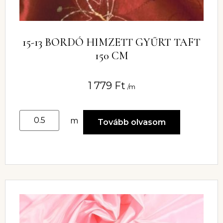
15-13 BORDÓ HIMZETT GYŰRT TAFT
150 CM
1 779
Ft
/m
m
Tovább olvasom