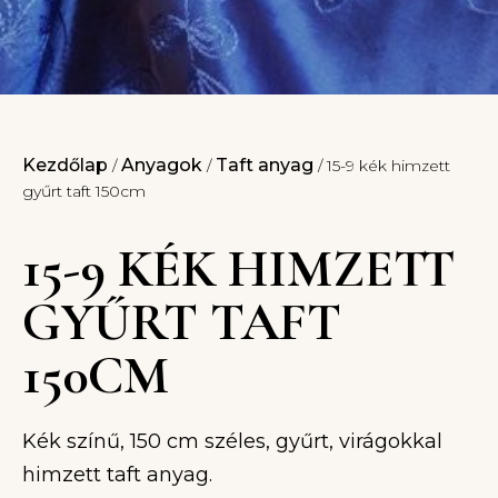
Kezdőlap
Anyagok
Taft anyag
/
/
/ 15-9 kék himzett
gyűrt taft 150cm
15-9 KÉK HIMZETT
GYŰRT TAFT
150CM
Kék színű, 150 cm széles, gyűrt, virágokkal
himzett taft anyag.