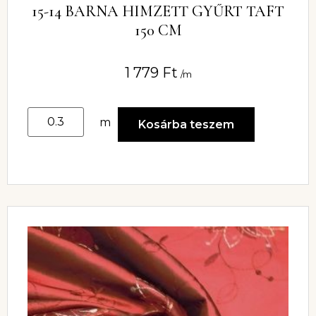
15-14 BARNA HIMZETT GYŰRT TAFT
150 CM
1 779
Ft
/m
m
Kosárba teszem