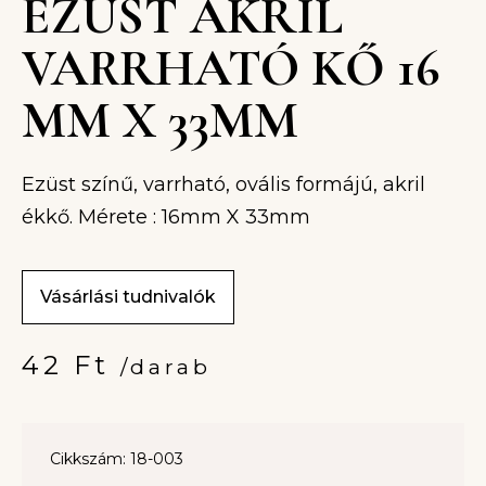
EZÜST AKRIL
VARRHATÓ KŐ 16
MM X 33MM
Ezüst színű, varrható, ovális formájú, akril
ékkő. Mérete : 16mm X 33mm
Vásárlási tudnivalók
42
Ft
/darab
Cikkszám: 18-003