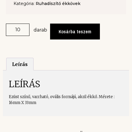
Kategória:
Ruhadíszítő ékkövek
darab
Kosárba teszem
Leírás
LEÍRÁS
Ezüst színű, varrható, ovális formájú, akril ékkő. Mérete :
16mm X 33mm