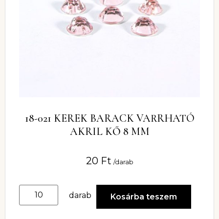
18-021 KEREK BARACK VARRHATÓ
AKRIL KŐ 8 MM
20
Ft
/darab
darab
Kosárba teszem