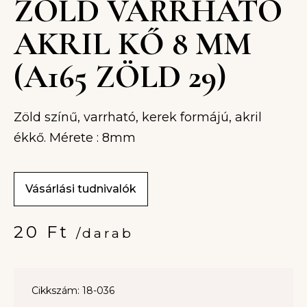
ZÖLD VARRHATÓ
AKRIL KŐ 8 MM
(A165 ZÖLD 29)
Zöld színű, varrható, kerek formájú, akril
ékkő. Mérete : 8mm
Vásárlási tudnivalók
20
Ft
/darab
Cikkszám: 18-036