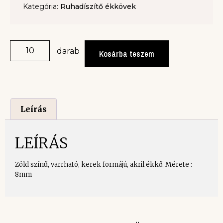
Kategória:
Ruhadíszítő ékkövek
darab
Kosárba teszem
Leírás
LEÍRÁS
Zöld színű, varrható, kerek formájú, akril ékkő. Mérete :
8mm