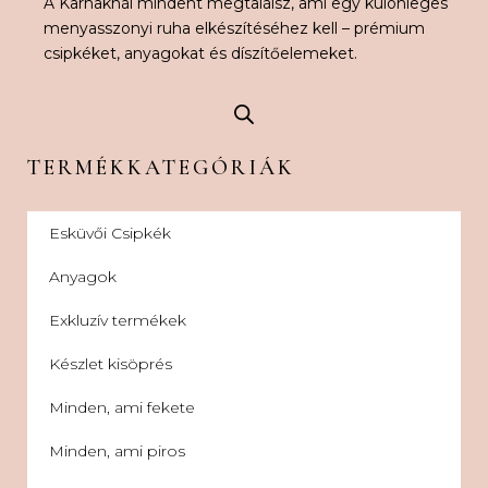
A Karnaknál mindent megtalálsz, ami egy különleges
menyasszonyi ruha elkészítéséhez kell – prémium
csipkéket, anyagokat és díszítőelemeket.
TERMÉKKATEGÓRIÁK
Esküvői Csipkék
Anyagok
Exkluzív termékek
Készlet kisöprés
Minden, ami fekete
Minden, ami piros