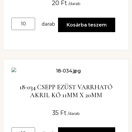
20
Ft
/darab
darab
Kosárba teszem
18-034 CSEPP EZÜST VARRHATÓ
AKRIL KŐ 11MM X 20MM
35
Ft
/darab