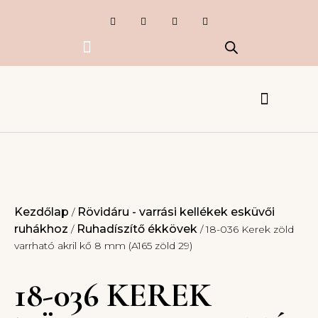
Exkluzív termékek
Készlet kisöprés
Esküvői Csipkék
Ruhák, kiegészítők
Kezdőlap
Rövidáru - varrási kellékek esküvői
/
ruhákhoz
Ruhadíszítő ékkövek
/
/ 18-036 Kerek zöld
varrható akril kő 8 mm (A165 zöld 29)
18-036 KEREK