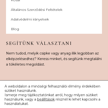
Általános Szerződési Feltételek
Adatvédelmi irányelvek
Blog
SEGÍTÜNK VÁLASZTANI
Nem tudod, melyik csipke vagy anyag illik legjobban az
elképzelésedhez? Keress minket, és segítünk megtalálni
a tökéletes megoldást.
A weboldalon a minőségi felhasználói élmény érdekében
sütiket használunk.
Ismerje meg tájékoztatónkat arról, hogy milyen sütiket
© 2026 Karnak Esküvői Csipke. Minden jog fenntartva.
használunk, vagy a
beállítások
résznél ki lehet kapcsolni a
használatukat.