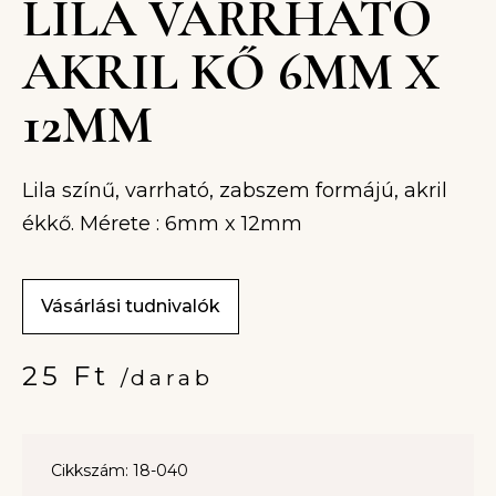
LILA VARRHATÓ
AKRIL KŐ 6MM X
12MM
Lila színű, varrható, zabszem formájú, akril
ékkő. Mérete : 6mm x 12mm
Vásárlási tudnivalók
25
Ft
/darab
Cikkszám: 18-040