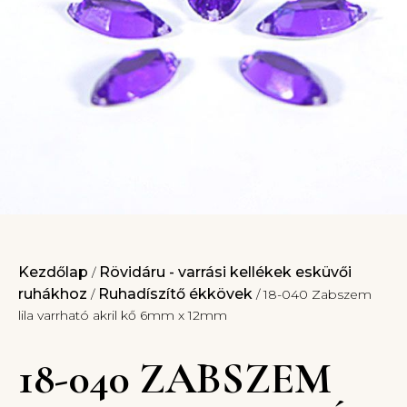
Kezdőlap
Rövidáru - varrási kellékek esküvői
/
ruhákhoz
Ruhadíszítő ékkövek
/
/ 18-040 Zabszem
lila varrható akril kő 6mm x 12mm
18-040 ZABSZEM