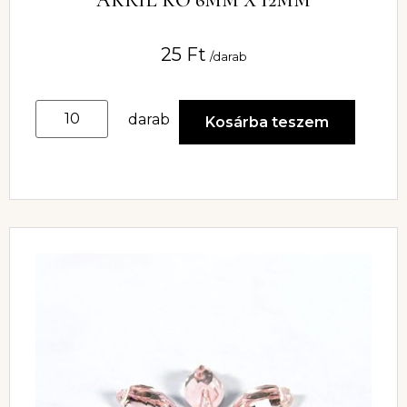
AKRIL KŐ 6MM X 12MM
25
Ft
/darab
darab
Kosárba teszem