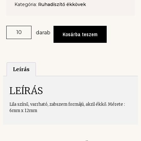
Kategória:
Ruhadíszítő ékkövek
darab
Kosárba teszem
Leírás
LEÍRÁS
Lila színű, varrható, zabszem formájú, akril ékkő. Mérete :
6mm x 12mm