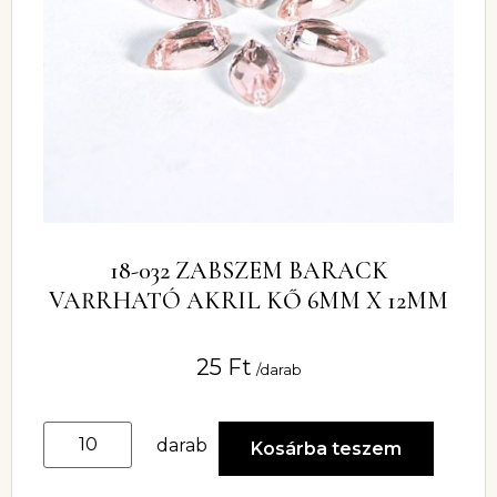
18-032 ZABSZEM BARACK
VARRHATÓ AKRIL KŐ 6MM X 12MM
25
Ft
/darab
darab
Kosárba teszem