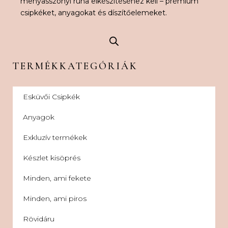
menyasszonyi ruha elkészítéséhez kell – prémium
csipkéket, anyagokat és díszítőelemeket.
TERMÉKKATEGÓRIÁK
Esküvői Csipkék
Anyagok
Exkluzív termékek
Készlet kisöprés
Minden, ami fekete
Minden, ami piros
Rövidáru