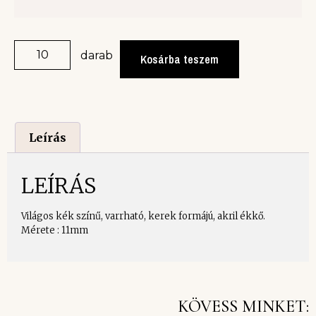
darab
Kosárba teszem
Leírás
LEÍRÁS
Világos kék színű, varrható, kerek formájú, akril ékkő.
Mérete : 11mm
KÖVESS MINKET: