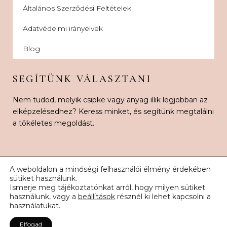
Általános Szerződési Feltételek
Adatvédelmi irányelvek
Blog
SEGÍTÜNK VÁLASZTANI
Nem tudod, melyik csipke vagy anyag illik legjobban az
elképzelésedhez? Keress minket, és segítünk megtalálni
a tökéletes megoldást.
A weboldalon a minőségi felhasználói élmény érdekében
sütiket használunk.
Ismerje meg tájékoztatónkat arról, hogy milyen sütiket
© 2026 Karnak Esküvői Csipke. Minden jog fenntartva.
használunk, vagy a
beállítások
résznél ki lehet kapcsolni a
használatukat.
Elfogad