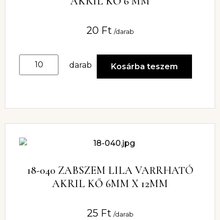
AKRIL KŐ 6 MM
20
Ft
/darab
darab
Kosárba teszem
18-040 ZABSZEM LILA VARRHATÓ
AKRIL KŐ 6MM X 12MM
25
Ft
/darab