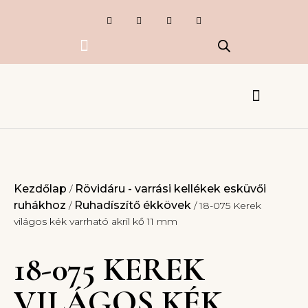
Exkluzív termékek
Készlet kisöprés
Esküvői Csipkék
Ruhák, kiegészítők
Kezdőlap
Rövidáru - varrási kellékek esküvői
/
ruhákhoz
Ruhadíszítő ékkövek
/
/ 18-075 Kerek
világos kék varrható akril kő 11 mm
18-075 KEREK
VILÁGOS KÉK