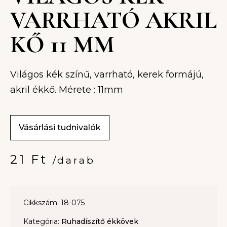
VARRHATÓ AKRIL
KŐ 11 MM
Világos kék színű, varrható, kerek formájú,
akril ékkő. Mérete : 11mm
Vásárlási tudnivalók
21
Ft
/darab
Cikkszám: 18-075
Kategória:
Ruhadíszítő ékkövek