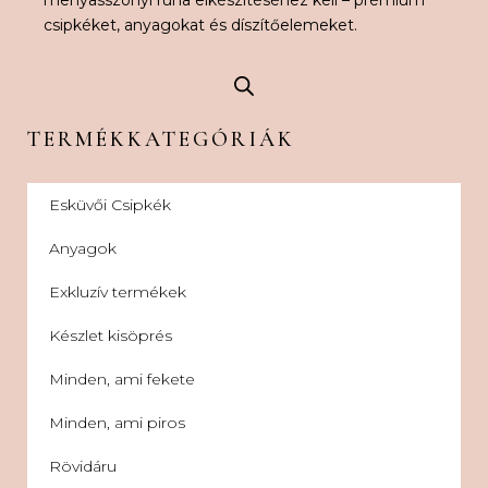
menyasszonyi ruha elkészítéséhez kell – prémium
csipkéket, anyagokat és díszítőelemeket.
TERMÉKKATEGÓRIÁK
Esküvői Csipkék
Anyagok
Exkluzív termékek
Készlet kisöprés
Minden, ami fekete
Minden, ami piros
Rövidáru