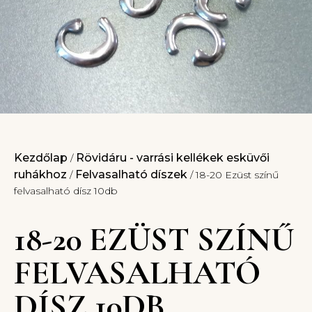
Kezdőlap
Rövidáru - varrási kellékek esküvői
/
ruhákhoz
Felvasalható díszek
/
/ 18-20 Ezüst színű
felvasalható dísz 10db
18-20 EZÜST SZÍNŰ
FELVASALHATÓ
DÍSZ 10DB