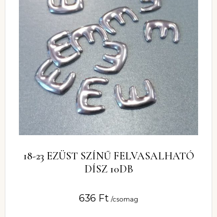
18-23 EZÜST SZÍNŰ FELVASALHATÓ
DÍSZ 10DB
636
Ft
/csomag