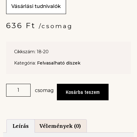
Vásárlási tudnivalók
636
Ft
/csomag
Cikkszám: 18-20
Kategória:
Felvasalható díszek
csomag
Kosárba teszem
Leírás
Vélemények (0)