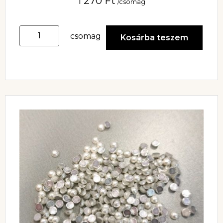
1 270
Ft
/csomag
csomag
Kosárba teszem