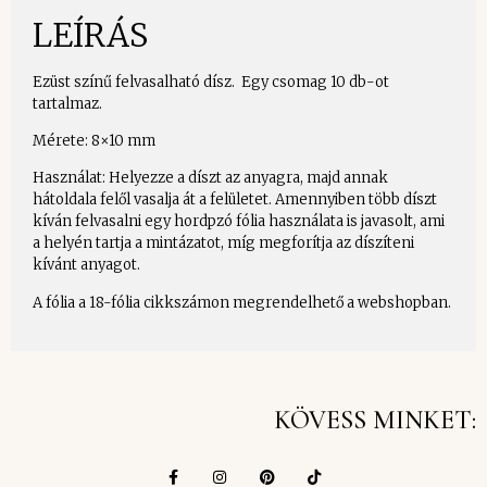
LEÍRÁS
Ezüst színű felvasalható dísz. Egy csomag 10 db-ot
tartalmaz.
Mérete: 8×10 mm
Használat: Helyezze a díszt az anyagra, majd annak
hátoldala felől vasalja át a felületet. Amennyiben több díszt
kíván felvasalni egy hordpzó fólia használata is javasolt, ami
a helyén tartja a mintázatot, míg megforítja az díszíteni
kívánt anyagot.
A fólia a 18-fólia cikkszámon megrendelhető a webshopban.
KÖVESS MINKET: