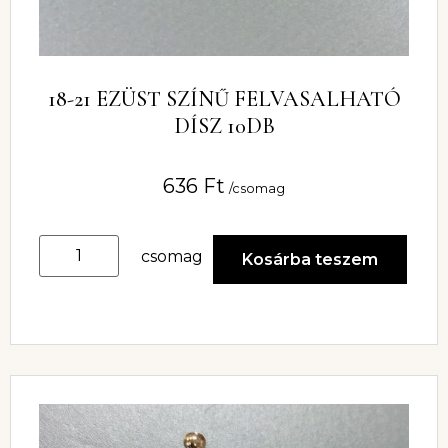
18-21 EZÜST SZÍNŰ FELVASALHATÓ
DÍSZ 10DB
636
Ft
/csomag
csomag
Kosárba teszem