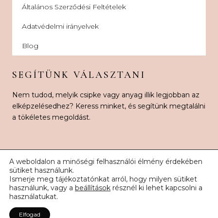
Általános Szerződési Feltételek
Adatvédelmi irányelvek
Blog
SEGÍTÜNK VÁLASZTANI
Nem tudod, melyik csipke vagy anyag illik legjobban az
elképzelésedhez? Keress minket, és segítünk megtalálni
a tökéletes megoldást.
A weboldalon a minőségi felhasználói élmény érdekében
sütiket használunk.
Ismerje meg tájékoztatónkat arról, hogy milyen sütiket
© 2026 Karnak Esküvői Csipke. Minden jog fenntartva.
használunk, vagy a
beállítások
résznél ki lehet kapcsolni a
használatukat.
Elfogad