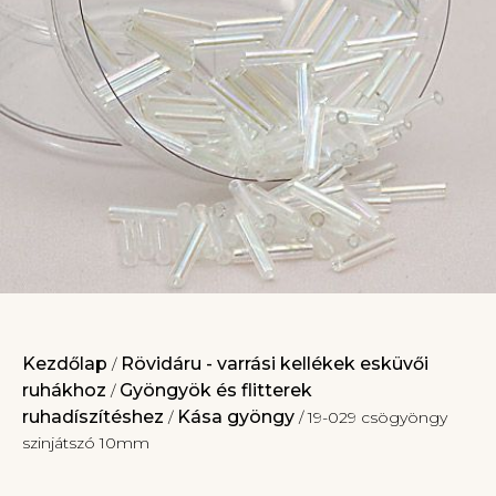
Kezdőlap
Rövidáru - varrási kellékek esküvői
/
ruhákhoz
Gyöngyök és flitterek
/
ruhadíszítéshez
Kása gyöngy
/
/ 19-029 csögyöngy
szinjátszó 10mm