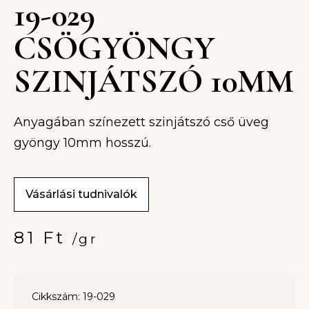
19-029
CSÖGYÖNGY
SZINJÁTSZÓ 10MM
Anyagában színezett szinjátszó cső üveg
gyöngy 10mm hosszú.
Vásárlási tudnivalók
81
Ft
/gr
Cikkszám: 19-029