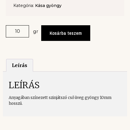
Kategória:
Kása gyöngy
gr
Kosárba teszem
Leírás
LEÍRÁS
Anyagában színezett szinjátszó cső üveg gyöngy 10mm
hosszú.