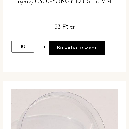
19-027 CSŐGYÖNGY EZÜST 10MM
53
Ft
/gr
gr
Kosárba teszem