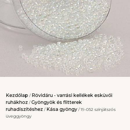
Kezdőlap
Rövidáru - varrási kellékek esküvői
/
ruhákhoz
Gyöngyök és flitterek
/
ruhadíszítéshez
Kása gyöngy
/
/ 19-052 színjátszós
üveggyöngy