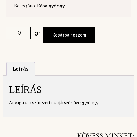
Kategória:
Kása gyöngy
gr
Kosárba teszem
Leírás
LEÍRÁS
Anyagában színezett szinjátszós üveggyöngy
KÖVESS MINKET: