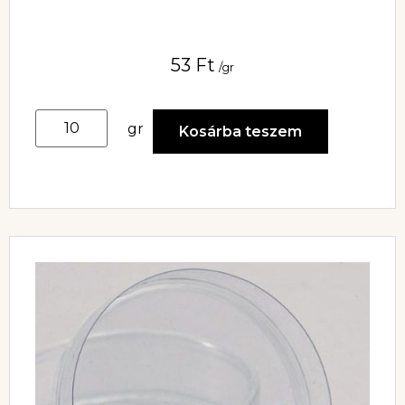
53
Ft
/gr
gr
Kosárba teszem