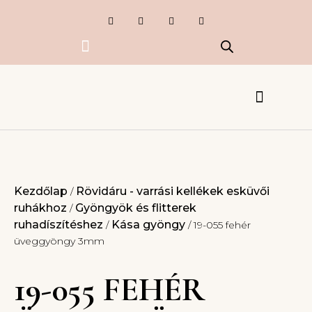
Exkluzív termékek
Készlet kisöprés
Esküvői Csipkék
Ruhák, kiegészítők
Kezdőlap
Rövidáru - varrási kellékek esküvői
/
ruhákhoz
Gyöngyök és flitterek
/
ruhadíszítéshez
Kása gyöngy
/
/ 19-055 fehér
üveggyöngy 3mm
19-055 FEHÉR