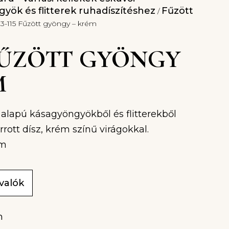
yök és flitterek ruhadíszítéshez
Fűzött
/
23-115 Fűzött gyöngy – krém
 FŰZÖTT GYÖNGY
M
g alapú kásagyöngyökből és flitterekből
rrott dísz, krém színű virágokkal.
cm
ivalók
m