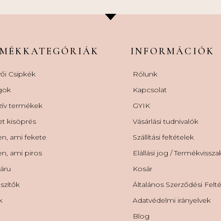
RMÉKKATEGÓRIÁK
INFORMÁCIÓK
ői Csipkék
Rólunk
gok
Kapcsolat
zív termékek
GYIK
et kisöprés
Vásárlási tudnivalók
n, ami fekete
Szállítási feltételek
n, ami piros
Elállási jog / Termékvissz
áru
Kosár
szítők
Általános Szerződési Felt
k
Adatvédelmi irányelvek
Blog