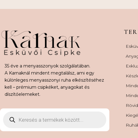
TE
Esküv
Anya
35 éve a menyasszonyok szolgálatában.
Exklu
A Karnaknál mindent megtalálsz, ami egy
Készl
különleges menyasszonyi ruha elkészítéséhez
Minde
kell – prémium csipkéket, anyagokat és
díszítőelemeket.
Minde
Rövid
Kiegé
Ruhá