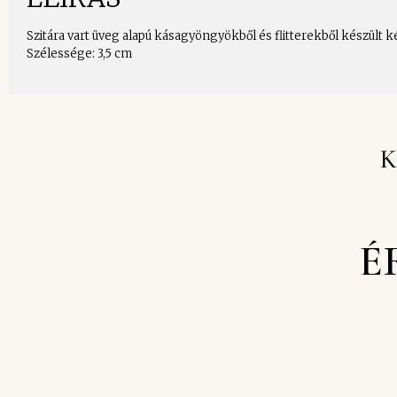
Szitára vart üveg alapú kásagyöngyökből és flitterekből készült k
Szélessége: 3,5 cm
K
É