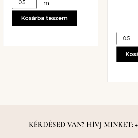
m
Kosárba teszem
Kos
KÉRDÉSED VAN? HÍVJ MINKET: +36