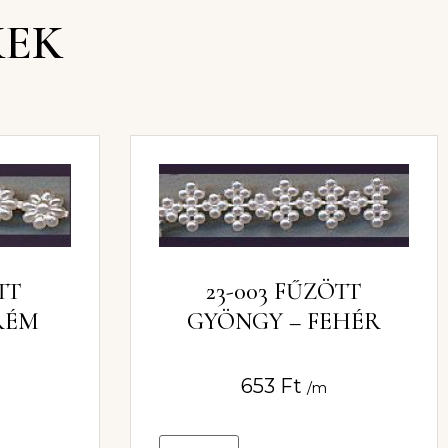
KEK
TT
23-003 FŰZÖTT
RÉM
GYÖNGY – FEHÉR
653
Ft
/m