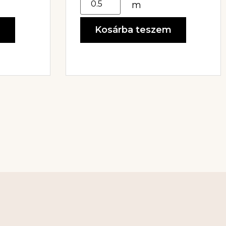
m
m
Kosárba teszem