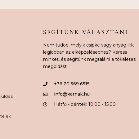
SEGÍTÜNK VÁLASZTANI
Nem tudod, melyik csipke vagy anyag illik
legjobban az elképzelésedhez? Keress
minket, és segítünk megtalálni a tökéletes
megoldást.
+36 20 569 6515
info@karnak.hu
aküldés
Hétfő - péntek: 10:00 - 15:00
ételek