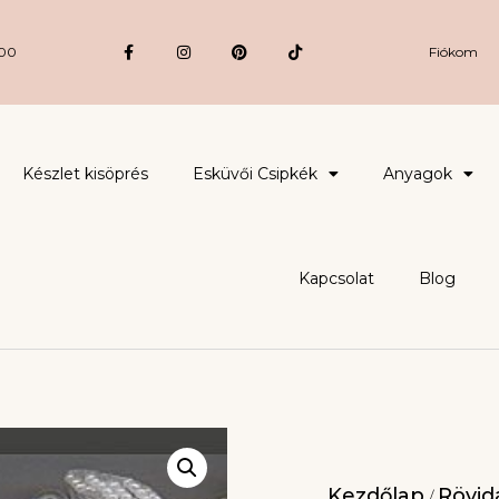
:00
Fiókom
Készlet kisöprés
Esküvői Csipkék
Anyagok
Kapcsolat
Blog
Kezdőlap
Rövidá
/