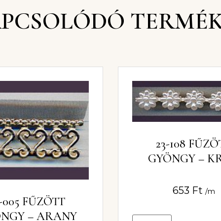
PCSOLÓDÓ TERMÉ
23-108 FŰZÖ
GYÖNGY – K
653
Ft
/m
3-005 FŰZÖTT
NGY – ARANY