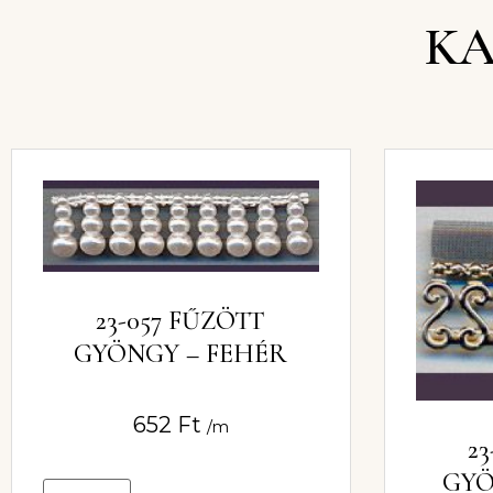
KA
23-057 FŰZÖTT
GYÖNGY – FEHÉR
652
Ft
/m
2
GYÖ