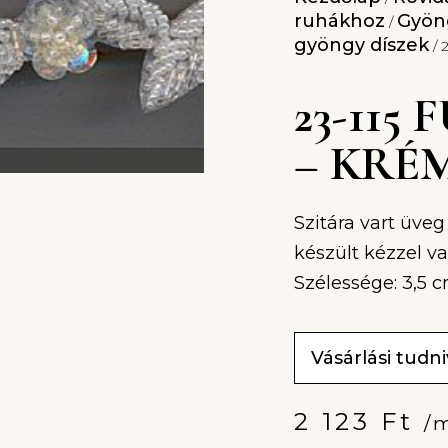
ruhákhoz
Gyöng
/
gyöngy díszek
/ 
23-115
– KRÉ
Szitára vart üve
készült kézzel va
Szélessége: 3,5 
Vásárlási tudn
2 123
Ft
/