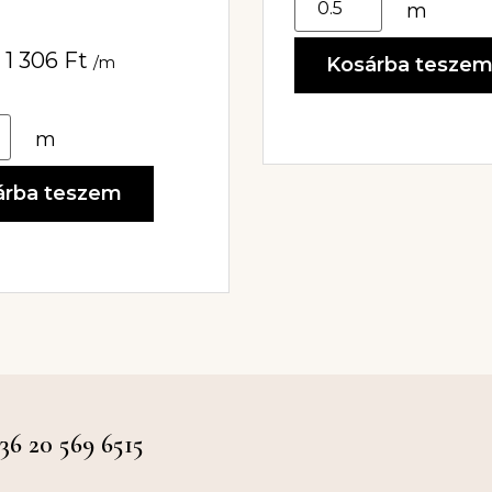
m
1 306
Ft
/m
Kosárba tesze
m
árba teszem
 20 569 6515