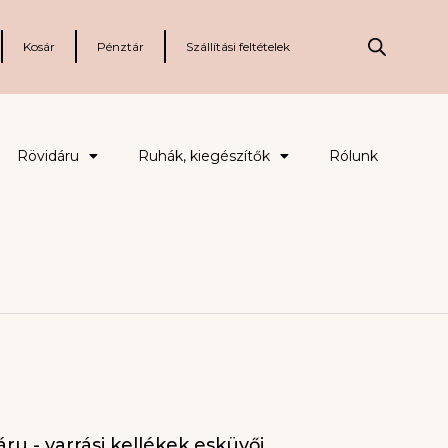
Kosár
Pénztár
Szállítási feltételek
Rövidáru
Ruhák, kiegészítők
Rólunk
ru - varrási kellékek esküvői