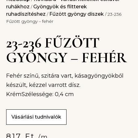
ruhákhoz
Gyöngyök és flitterek
/
ruhadíszítéshez
Fűzött gyöngy díszek
/
/ 23-236
Fűzött gyöngy – fehér
23-236 FŰZÖTT
GYÖNGY – FEHÉR
Fehér színű, szitára vart, kásagyöngyökből
készült, kézzel varrott dísz.
KrémSzélessége: 0,4 cm
Vásárlási tudnivalók
817
Ft
/m