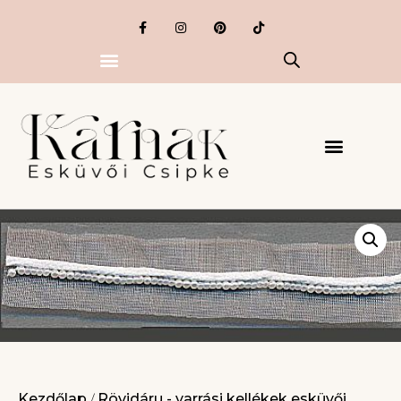
Kezdőlap
Rövidáru - varrási kellékek esküvői
/