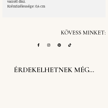
varrott dísz.
KrémSzélessége: 0,4 cm
KÖVESS MINKET:
ÉRDEKELHETNEK MÉG…