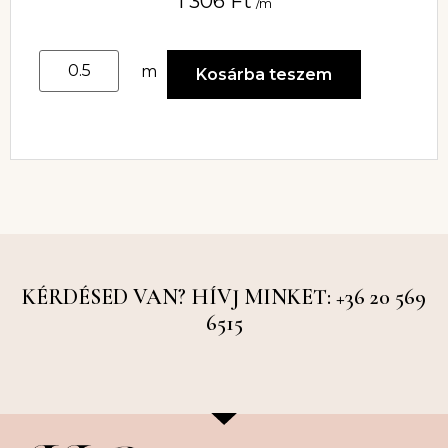
1 306
Ft
/m
m
Kosárba teszem
KÉRDÉSED VAN? HÍVJ MINKET: +36 20 569
6515