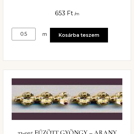
653
Ft
/m
m
Kosárba teszem
23-015 FŰZÖTT GYÖNGY – ARANY