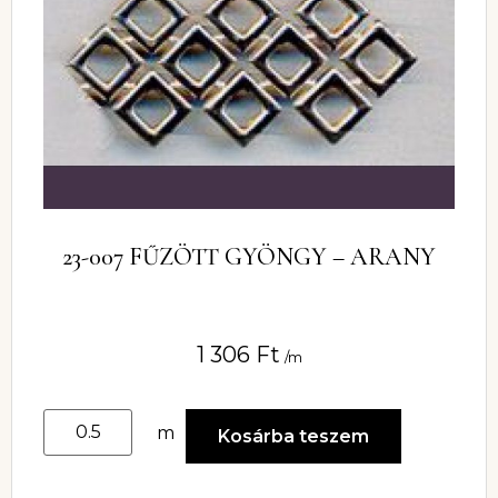
23-007 FŰZÖTT GYÖNGY – ARANY
1 306
Ft
/m
m
Kosárba teszem