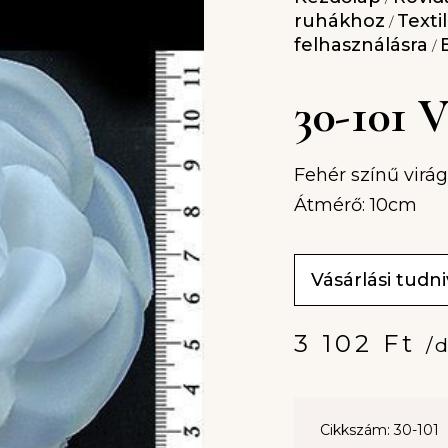
ruhákhoz
Texti
/
felhasználásra
/
30-101
Fehér színű virág,
Átmérő: 10cm
Vásárlási tudn
3 102
Ft
/
Cikkszám: 30-101