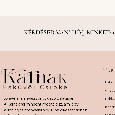
KÉRDÉSED VAN? HÍVJ MINKET: +36
TE
Esküv
Anya
35 éve a menyasszonyok szolgálatában.
Exklu
A Karnaknál mindent megtalálsz, ami egy
Készl
különleges menyasszonyi ruha elkészítéséhez
Minde