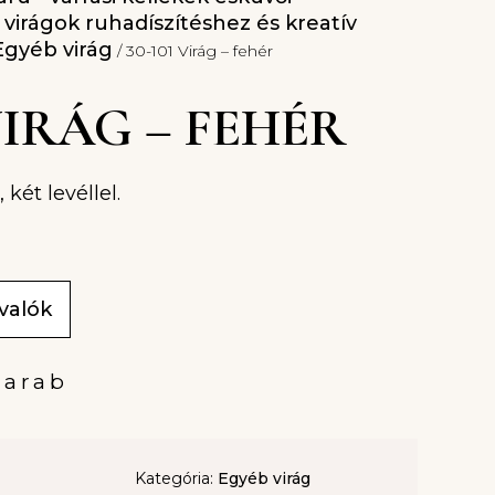
l virágok ruhadíszítéshez és kreatív
Egyéb virág
/ 30-101 Virág – fehér
 VIRÁG – FEHÉR
 két levéllel.
ivalók
darab
Kategória:
Egyéb virág