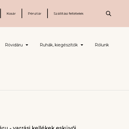
Kosár
Pénztár
Szállítási feltételek
Rövidáru
Ruhák, kiegészítők
Rólunk
ru - varrási kellékek esküvői