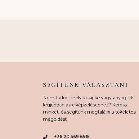
SEGÍTÜNK VÁLASZTANI
Nem tudod, melyik csipke vagy anyag illik
legjobban az elképzelésedhez? Keress
minket, és segítünk megtalálni a tökéletes
megoldást.
+36 20 569 6515