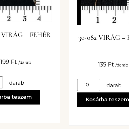
0 VIRÁG – FEHÉR
30-082 VIRÁG –
199
Ft
/darab
135
Ft
/darab
darab
darab
árba teszem
Kosárba tesze