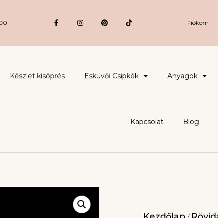
:00
Fiókom
Készlet kisöprés
Esküvői Csipkék
Anyagok
Kapcsolat
Blog
Kezdőlap
Rövidá
/