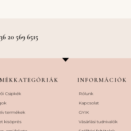
 20 569 6515
RMÉKKATEGÓRIÁK
INFORMÁCIÓK
ői Csipkék
Rólunk
gok
Kapcsolat
zív termékek
GYIK
et kisöprés
Vásárlási tudnivalók
n, ami fekete
Szállítási feltételek