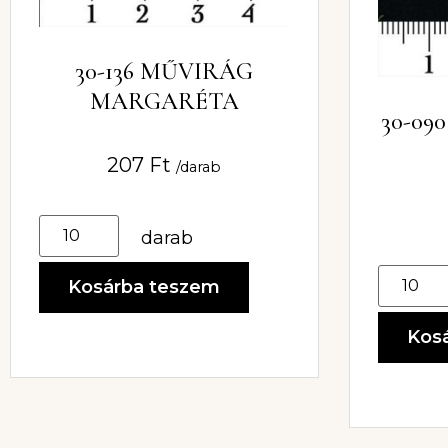
30-136 MŰVIRÁG
MARGARÉTA
30-09
207
Ft
/darab
darab
Kosárba teszem
Kos