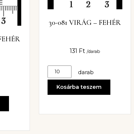
30-081 VIRÁG – FEHÉR
 FEHÉR
131
Ft
/darab
darab
Kosárba teszem
m