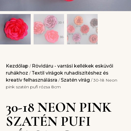
Kezdőlap
Rövidáru - varrási kellékek esküvői
/
ruhákhoz
Textil virágok ruhadíszítéshez és
/
kreatív felhasználásra
Szatén virág
/
/ 30-18 Neon
pink szatén pufi rózsa 8cm
30-18 NEON PINK
SZATÉN PUFI