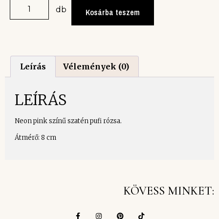
db
Kosárba teszem
Leírás
Vélemények (0)
LEÍRÁS
Neon pink színű szatén pufi rózsa.
Átmérő: 8 cm
KÖVESS MINKET: