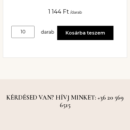
1 144
Ft
/darab
darab
Kosárba teszem
KÉRDÉSED VAN? HÍVJ MINKET: +36 20 569
6515