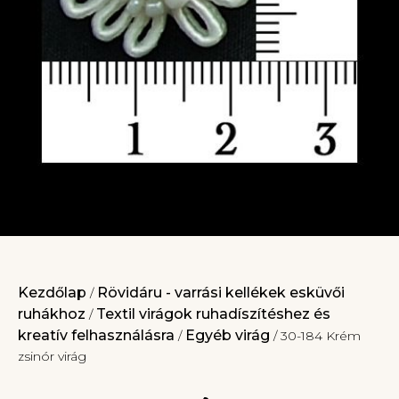
Kezdőlap
Rövidáru - varrási kellékek esküvői
/
ruhákhoz
Textil virágok ruhadíszítéshez és
/
kreatív felhasználásra
Egyéb virág
/
/ 30-184 Krém
zsinór virág