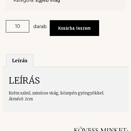
Kategória:
Egyéb virág
darab
Kosárba teszem
Leírás
LEÍRÁS
Krém színű, zsinóros virág, közepén gyöngyökkel.
Átmérő: 2cm
KÖVESS MINKET: