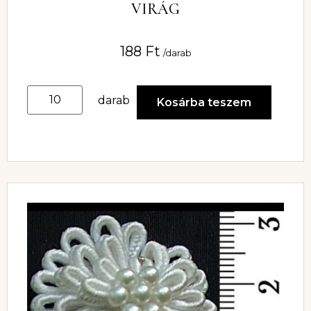
VIRÁG
188
Ft
/darab
darab
Kosárba teszem