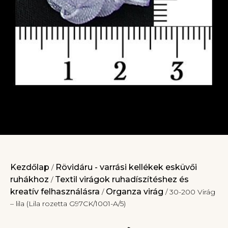
Kezdőlap
Rövidáru - varrási kellékek esküvői
/
ruhákhoz
Textil virágok ruhadíszítéshez és
/
kreatív felhasználásra
Organza virág
/
/ 30-200 Virág
– lila (Lila rozetta G97CK/1001-A/5)