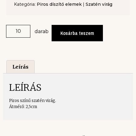
Kategória:
Piros díszítő elemek
|
Szatén virág
darab
Kosárba teszem
Leírás
LEÍRÁS
Piros színű szatén virág.
Átmérő: 2,5cm