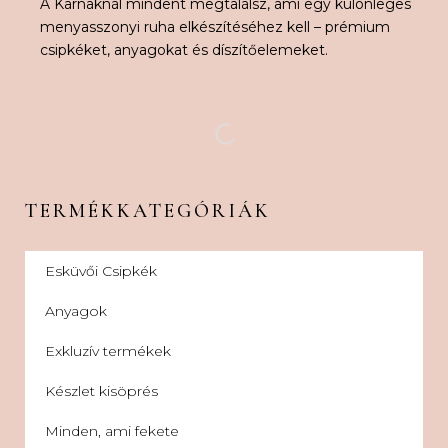
A Karnaknál mindent megtalálsz, ami egy különleges
menyasszonyi ruha elkészítéséhez kell – prémium
csipkéket, anyagokat és díszítőelemeket.
TERMÉKKATEGÓRIÁK
Esküvői Csipkék
Anyagok
Exkluzív termékek
Készlet kisöprés
Minden, ami fekete