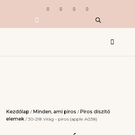
Exkluzív termékek
Készlet kisöprés
Esküvői Csipkék
Ruhák, kiegészítők
Kezdőlap
Minden, ami piros
Piros díszítő
/
/
elemek
/ 30-218 Virág – piros (apple A038)