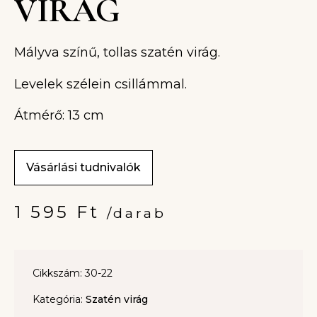
VIRÁG
Mályva színű, tollas szatén virág.
Levelek szélein csillámmal.
Átmérő: 13 cm
Vásárlási tudnivalók
1 595
Ft
/darab
Cikkszám: 30-22
Kategória:
Szatén virág