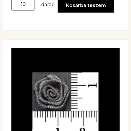
darab
Kosárba teszem