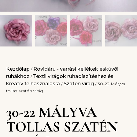
Kezdőlap
Rövidáru - varrási kellékek esküvői
/
ruhákhoz
Textil virágok ruhadíszítéshez és
/
kreatív felhasználásra
Szatén virág
/
/ 30-22 Mályva
tollas szatén virág
30-22 MÁLYVA
TOLLAS SZATÉN