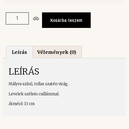
db
Kosárba teszem
Leírás
Vélemények (0)
LEÍRÁS
Mályva színű, tollas szatén virág.
Levelek szélein csillámmal.
Átmérő: 13 cm