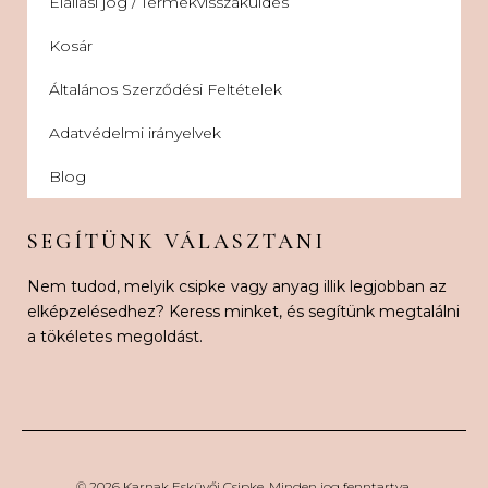
Elállási jog / Termékvisszaküldés
Kosár
Általános Szerződési Feltételek
Adatvédelmi irányelvek
Blog
SEGÍTÜNK VÁLASZTANI
Nem tudod, melyik csipke vagy anyag illik legjobban az
elképzelésedhez? Keress minket, és segítünk megtalálni
a tökéletes megoldást.
© 2026 Karnak Esküvői Csipke. Minden jog fenntartva.