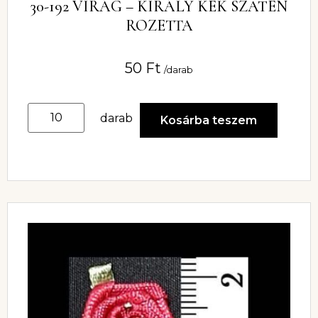
30-192 VIRÁG – KIRÁLY KÉK SZATÉN
ROZETTA
50
Ft
/darab
darab
Kosárba teszem