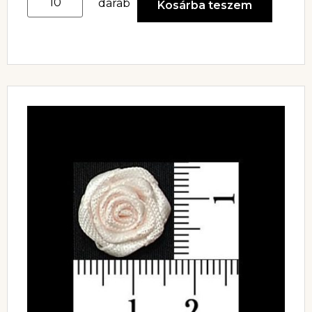
darab
Kosárba teszem