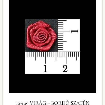
30-149 VIRÁG – BORDÓ SZATÉN