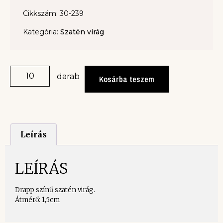
Cikkszám: 30-239
Kategória:
Szatén virág
darab
Kosárba teszem
Leírás
LEÍRÁS
Drapp színű szatén virág.
Átmérő: 1,5cm