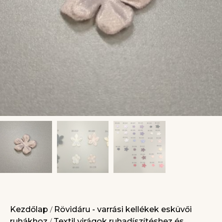
Kezdőlap
Rövidáru - varrási kellékek esküvői
/
ruhákhoz
Textil virágok ruhadíszítéshez és
/