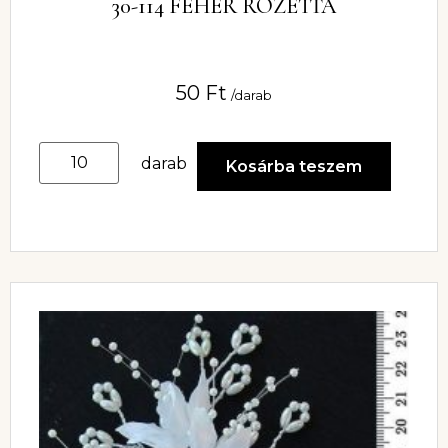
30-114 FEHÉR ROZETTA
50
Ft
/darab
darab
Kosárba teszem