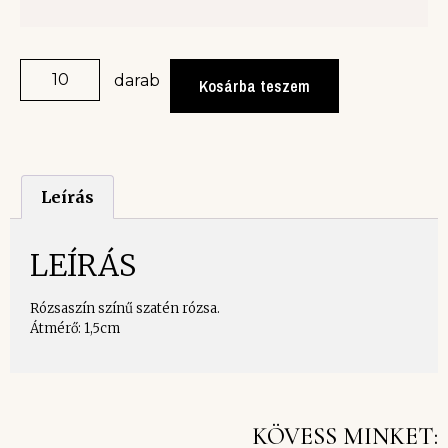
darab
Kosárba teszem
Leírás
LEÍRÁS
Rózsaszín színű szatén rózsa.
Átmérő: 1,5cm
KÖVESS MINKET: