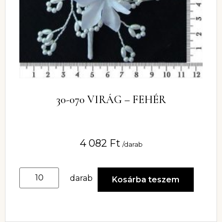
30-070 VIRÁG – FEHÉR
4 082
Ft
/darab
darab
Kosárba teszem