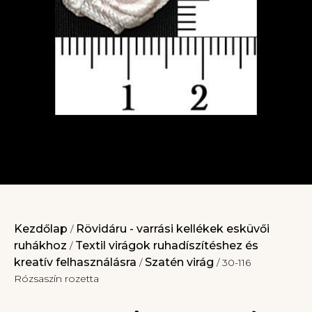
Kezdőlap
Rövidáru - varrási kellékek esküvői
/
ruhákhoz
Textil virágok ruhadíszítéshez és
/
kreatív felhasználásra
Szatén virág
/
/ 30-116
Rózsaszín rozetta