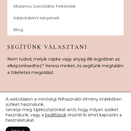
Általános Szerződési Feltételek
Adatvédelmi irányelvek
Blog
SEGÍTÜNK VÁLASZTANI
Nem tudod, melyik csipke vagy anyag illik legjobban az
elképzelésedhez? Keress minket, és segítünk megtalálni
a tökéletes megoldást.
A weboldalon a minőségi felhasználói élmény érdekében
sütiket használunk.
Ismerje meg tájékoztatónkat arról, hogy milyen sütiket
© 2026 Karnak Esküvői Csipke. Minden jog fenntartva.
használunk, vagy a
beállítások
résznél ki lehet kapcsolni a
használatukat.
Elfogad