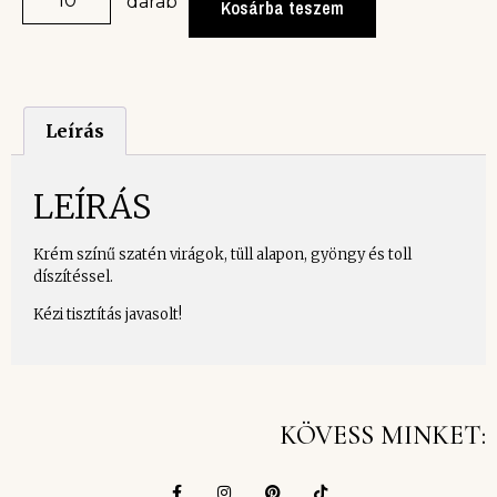
darab
Kosárba teszem
Leírás
LEÍRÁS
Krém színű szatén virágok, tüll alapon, gyöngy és toll
díszítéssel.
Kézi tisztítás javasolt!
KÖVESS MINKET: