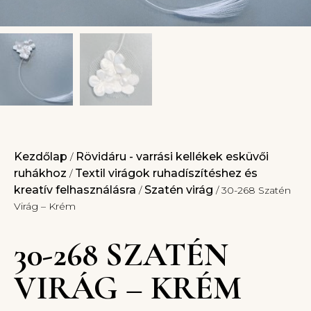
Kezdőlap
Rövidáru - varrási kellékek esküvői
/
ruhákhoz
Textil virágok ruhadíszítéshez és
/
kreatív felhasználásra
Szatén virág
/
/ 30-268 Szatén
Virág – Krém
30-268 SZATÉN
VIRÁG – KRÉM