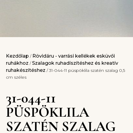
Kezdőlap
Rövidáru - varrási kellékek esküvői
/
ruhákhoz
Szalagok ruhadíszítéshez és kreatív
/
ruhakészítéshez
/ 31-044-11 püspöklila szatén szalag 0,5
cm széles
31-044-11
PÜSPÖKLILA
SZATÉN SZALAG