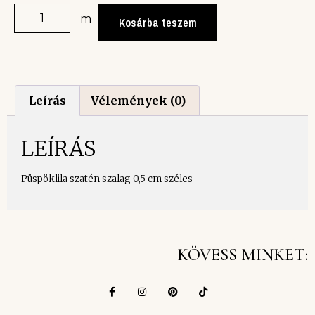
m
Kosárba teszem
Leírás
Vélemények (0)
LEÍRÁS
Püspöklila szatén szalag 0,5 cm széles
KÖVESS MINKET: