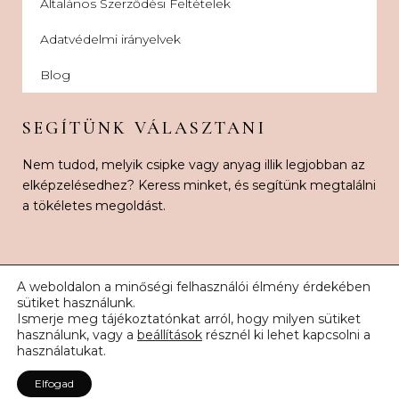
Általános Szerződési Feltételek
Adatvédelmi irányelvek
Blog
SEGÍTÜNK VÁLASZTANI
Nem tudod, melyik csipke vagy anyag illik legjobban az
elképzelésedhez? Keress minket, és segítünk megtalálni
a tökéletes megoldást.
A weboldalon a minőségi felhasználói élmény érdekében
sütiket használunk.
Ismerje meg tájékoztatónkat arról, hogy milyen sütiket
© 2026 Karnak Esküvői Csipke. Minden jog fenntartva.
használunk, vagy a
beállítások
résznél ki lehet kapcsolni a
használatukat.
Elfogad