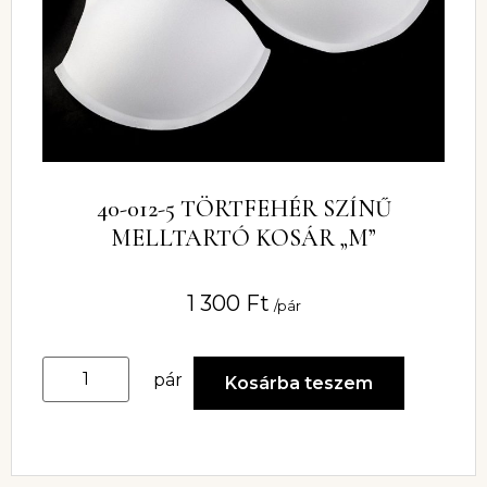
40-012-5 TÖRTFEHÉR SZÍNŰ
MELLTARTÓ KOSÁR „M”
1 300
Ft
/pár
pár
Kosárba teszem