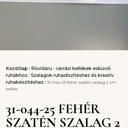
Kezdőlap
Rövidáru - varrási kellékek esküvői
/
ruhákhoz
Szalagok ruhadíszítéshez és kreatív
/
ruhakészítéshez
/ 31-044-25 fehér szatén szalag 2 cm
széles
31-044-25 FEHÉR
SZATÉN SZALAG 2