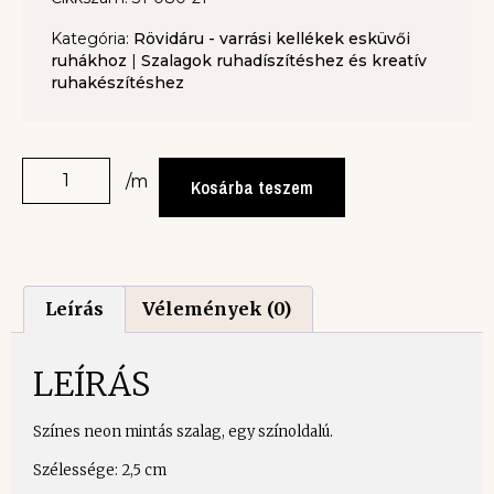
Kategória:
Rövidáru - varrási kellékek esküvői
ruhákhoz
|
Szalagok ruhadíszítéshez és kreatív
ruhakészítéshez
/m
Kosárba teszem
Leírás
Vélemények (0)
LEÍRÁS
Színes neon mintás szalag, egy színoldalú.
Szélessége: 2,5 cm