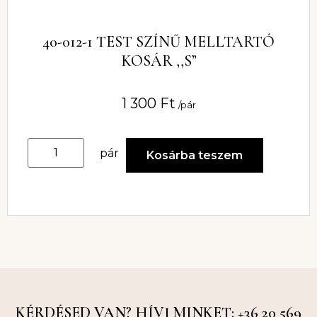
40-012-1 TEST SZÍNŰ MELLTARTÓ
KOSÁR ,,S”
1 300
Ft
/pár
pár
Kosárba teszem
KÉRDÉSED VAN? HÍVJ MINKET: +36 20 569