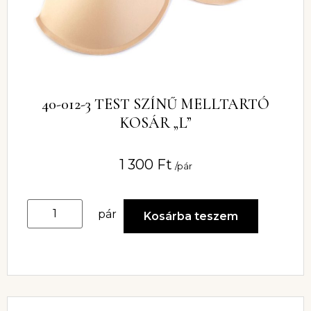
40-012-3 TEST SZÍNŰ MELLTARTÓ
KOSÁR „L”
1 300
Ft
/pár
pár
Kosárba teszem