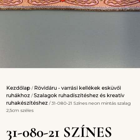
Kezdőlap
Rövidáru - varrási kellékek esküvői
/
ruhákhoz
Szalagok ruhadíszítéshez és kreatív
/
ruhakészítéshez
/ 31-080-21 Színes neon mintás szalag
2,5cm széles
31-080-21 SZÍNES