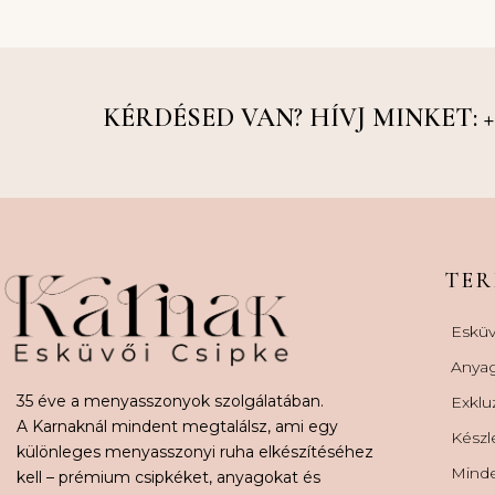
KÉRDÉSED VAN? HÍVJ MINKET: +36
TE
Esküv
Anya
35 éve a menyasszonyok szolgálatában.
Exklu
A Karnaknál mindent megtalálsz, ami egy
Készl
különleges menyasszonyi ruha elkészítéséhez
Minde
kell – prémium csipkéket, anyagokat és