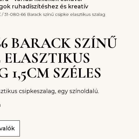
gok ruhadíszítéshez és kreatív
z
/ 31-080-66 Barack színű csipke elasztikus szalag
-66 BARACK SZÍNŰ
E ELASZTIKUS
 1,5CM SZÉLES
ztikus csipkeszalag, egy színoldalú.
m
ivalók