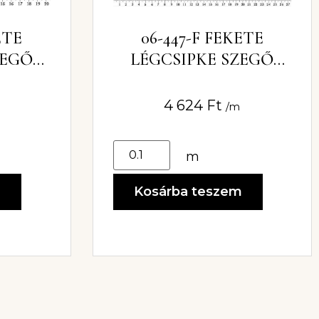
ETE
06-447-F FEKETE
ZEGŐ
LÉGCSIPKE SZEGŐ
17CM
4 624
Ft
/m
m
m
Kosárba teszem