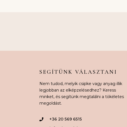
SEGÍTÜNK VÁLASZTANI
Nem tudod, melyik csipke vagy anyag illik
legjobban az elképzelésedhez? Keress
minket, és segítünk megtalálni a tökéletes
megoldást.
+36 20 569 6515