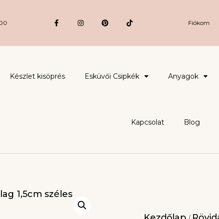
:00
Fiókom
Készlet kisöprés
Esküvői Csipkék
Anyagok
Kapcsolat
Blog
Kezdőlap
Rövidá
/