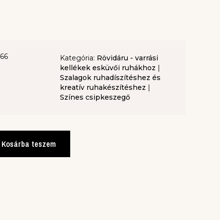
-66
Kategória:
Rövidáru - varrási
kellékek esküvői ruhákhoz
|
Szalagok ruhadíszítéshez és
kreatív ruhakészítéshez
|
Színes csipkeszegő
Kosárba teszem