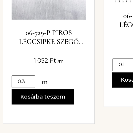
06
LÉG
06-729-P PIROS
LÉGCSIPKE SZEGŐ
1,5CM
1 052
Ft
/m
Kos
m
Kosárba teszem