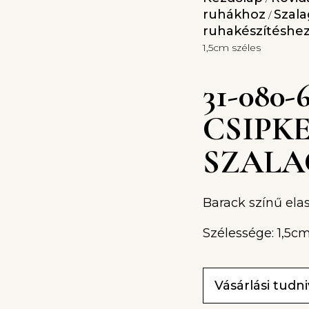
ruhákhoz
Szala
/
ruhakészítéshe
1,5cm széles
31-080
CSIPK
SZALAG
Barack színű elas
Szélessége: 1,5c
Vásárlási tudn