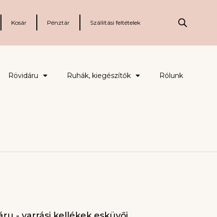
Kosár
Pénztár
Szállítási feltételek
Rövidáru
Ruhák, kiegészítők
Rólunk
ru - varrási kellékek esküvői