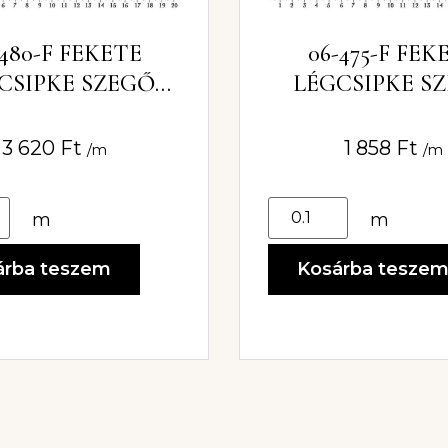
-480-F FEKETE
06-475-F FEK
CSIPKE SZEGŐ
LÉGCSIPKE S
4CM
6CM
3 620
Ft
1 858
Ft
/m
/m
m
m
árba teszem
Kosárba tesze