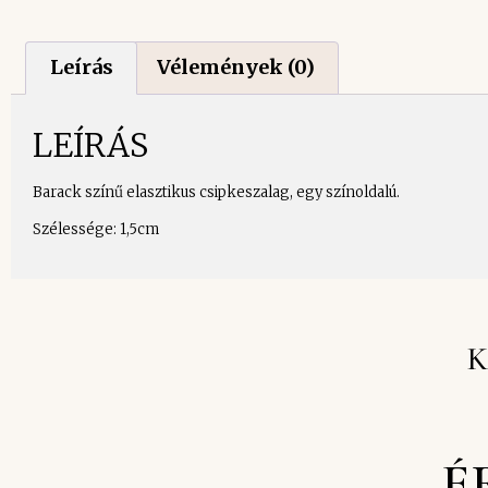
Leírás
Vélemények (0)
LEÍRÁS
Barack színű elasztikus csipkeszalag, egy színoldalú.
Szélessége: 1,5cm
K
É