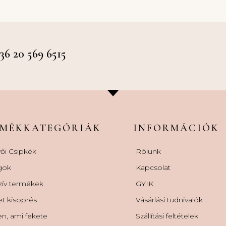
 20 569 6515
RMÉKKATEGÓRIÁK
INFORMÁCIÓK
ői Csipkék
Rólunk
gok
Kapcsolat
zív termékek
GYIK
et kisöprés
Vásárlási tudnivalók
n, ami fekete
Szállítási feltételek