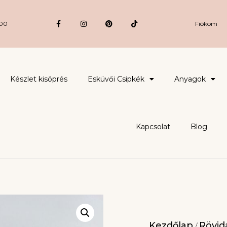
:00
Fiókom
Készlet kisöprés
Esküvői Csipkék
Anyagok
Kapcsolat
Blog
Kezdőlap
Rövidá
/