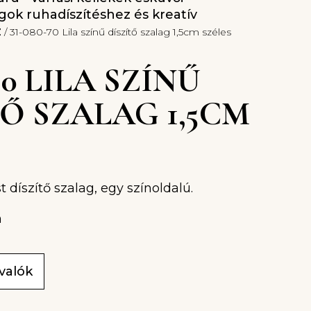
gok ruhadíszítéshez és kreatív
z
/ 31-080-70 Lila színű díszítő szalag 1,5cm széles
-70 LILA SZÍNŰ
TŐ SZALAG 1,5CM
S
t díszítő szalag, egy színoldalú.
m
ivalók