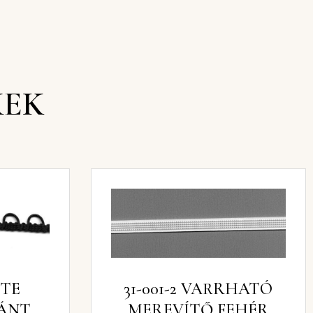
KEK
ETE
31-001-2 VARRHATÓ
ÁNT
MEREVÍTŐ FEHÉR