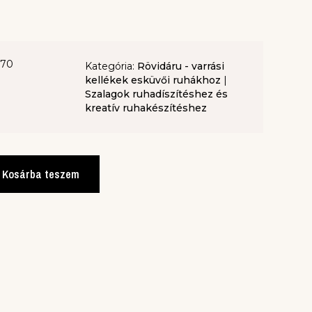
-70
Kategória:
Rövidáru - varrási
kellékek esküvői ruhákhoz
|
Szalagok ruhadíszítéshez és
kreatív ruhakészítéshez
Kosárba teszem