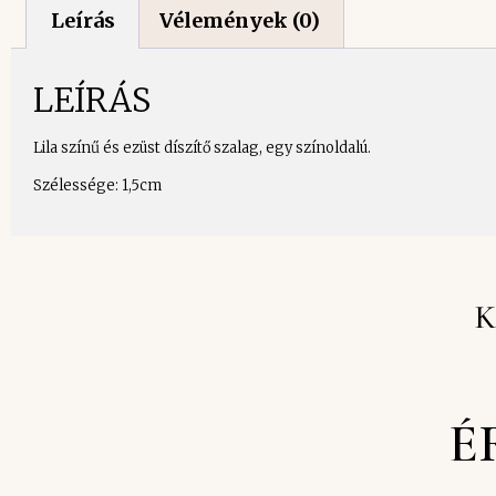
Leírás
Vélemények (0)
LEÍRÁS
Lila színű és ezüst díszítő szalag, egy színoldalú.
Szélessége: 1,5cm
K
É