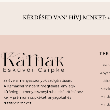
KÉRDÉSED VAN? HÍVJ MINKET: +36
TE
Esküv
Anya
35 éve a menyasszonyok szolgálatában.
Exklu
A Karnaknál mindent megtalálsz, ami egy
Készl
különleges menyasszonyi ruha elkészítéséhez
Minde
kell – prémium csipkéket, anyagokat és
díszítőelemeket.
Minde