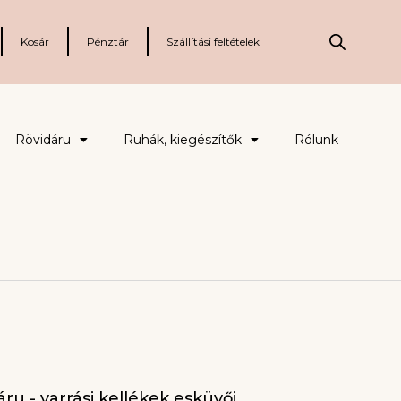
Kosár
Pénztár
Szállítási feltételek
Rövidáru
Ruhák, kiegészítők
Rólunk
ru - varrási kellékek esküvői