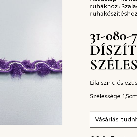
ruhákhoz
Szala
/
ruhakészítéshe
31-080
DÍSZÍ
SZÉLE
Lila színű és ezüs
Szélessége: 1,5c
Vásárlási tudn