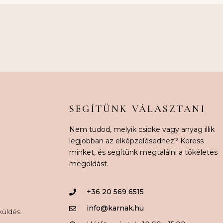
SEGÍTÜNK VÁLASZTANI
Nem tudod, melyik csipke vagy anyag illik
legjobban az elképzelésedhez? Keress
minket, és segítünk megtalálni a tökéletes
megoldást.
+36 20 569 6515
info@karnak.hu
aküldés