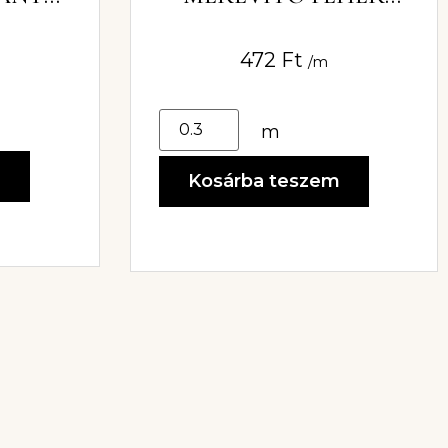
8MM
472
Ft
/m
m
m
Kosárba teszem