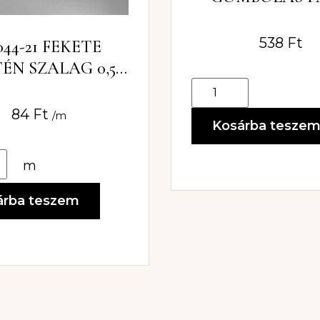
GUMIS
538
Ft
-044-21 FEKETE
ÉN SZALAG 0,5
CM SZÉLES
84
Ft
/m
Kosárba tesze
m
árba teszem