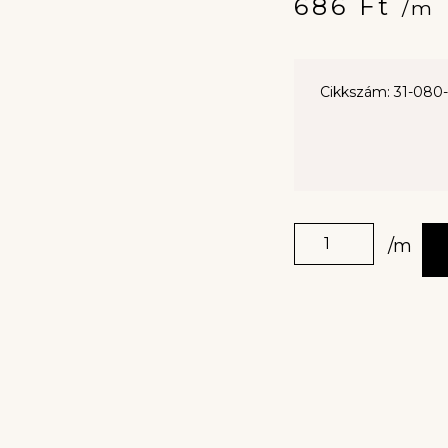
686
Ft
/m
Cikkszám: 31-080
/m