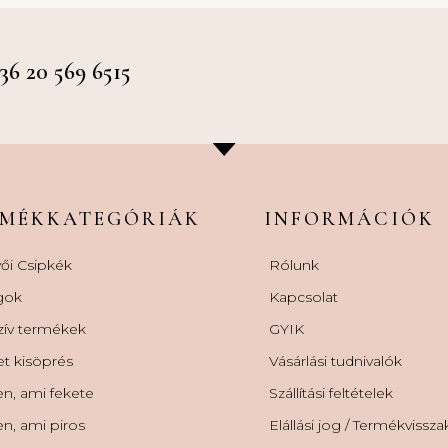
 20 569 6515
RMÉKKATEGÓRIÁK
INFORMÁCIÓK
ői Csipkék
Rólunk
gok
Kapcsolat
zív termékek
GYIK
et kisöprés
Vásárlási tudnivalók
n, ami fekete
Szállítási feltételek
n, ami piros
Elállási jog / Termékvissz