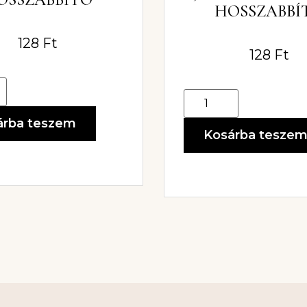
HOSSZABBÍ
128
Ft
128
Ft
árba teszem
Kosárba tesze