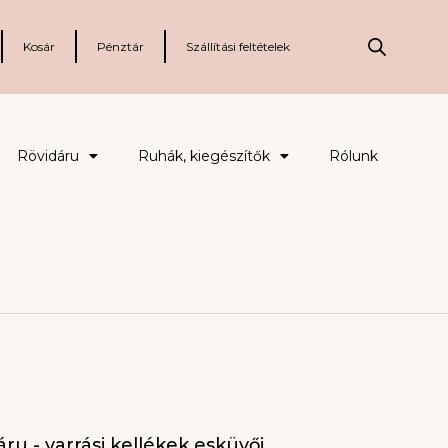
Kosár
Pénztár
Szállítási feltételek
Rövidáru
Ruhák, kiegészítők
Rólunk
ru - varrási kellékek esküvői