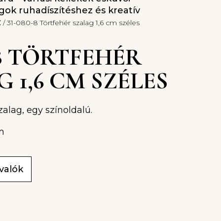
gok ruhadíszítéshez és kreatív
z
/ 31-080-8 Törtfehér szalag 1,6 cm széles
-8 TÖRTFEHÉR
 1,6 CM SZÉLES
zalag, egy színoldalú.
m
ivalók