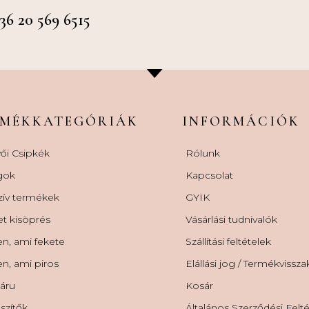
 20 569 6515
RMÉKKATEGÓRIÁK
INFORMÁCIÓK
ői Csipkék
Rólunk
gok
Kapcsolat
zív termékek
GYIK
et kisöprés
Vásárlási tudnivalók
n, ami fekete
Szállítási feltételek
n, ami piros
Elállási jog / Termékvissz
áru
Kosár
szítők
Általános Szerződési Felt