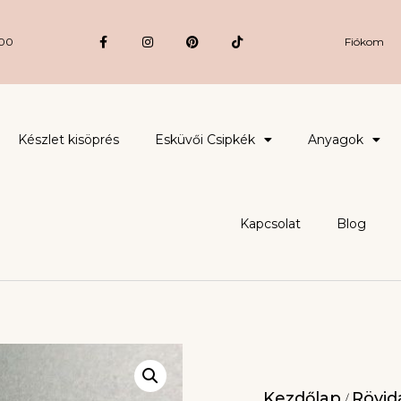
:00
Fiókom
Készlet kisöprés
Esküvői Csipkék
Anyagok
Kapcsolat
Blog
Kezdőlap
Rövidá
/