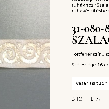
ruhákhoz
Szala
/
ruhakészítéshe
31-080
SZALAG
Törtfehér színű s
Szélessége: 1,6 c
Vásárlási tudn
312
Ft
/m