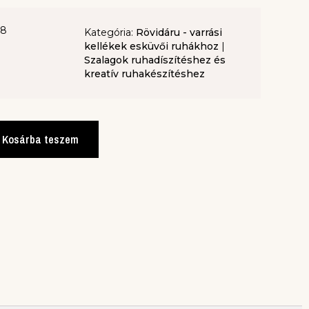
-8
Kategória:
Rövidáru - varrási
kellékek esküvői ruhákhoz
|
Szalagok ruhadíszítéshez és
kreatív ruhakészítéshez
Kosárba teszem