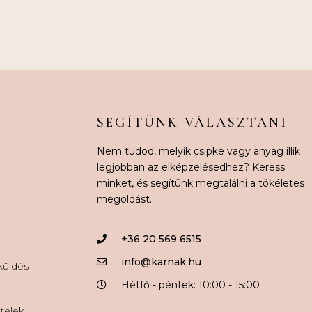
SEGÍTÜNK VÁLASZTANI
Nem tudod, melyik csipke vagy anyag illik
legjobban az elképzelésedhez? Keress
minket, és segítünk megtalálni a tökéletes
megoldást.
+36 20 569 6515
info@karnak.hu
aküldés
Hétfő - péntek: 10:00 - 15:00
ételek