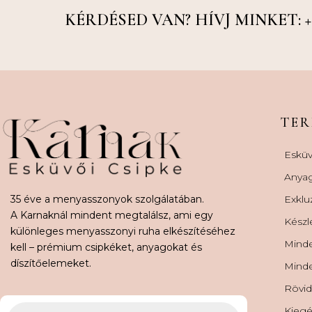
KÉRDÉSED VAN? HÍVJ MINKET: +36
TE
Esküv
Anya
35 éve a menyasszonyok szolgálatában.
Exklu
A Karnaknál mindent megtalálsz, ami egy
Készl
különleges menyasszonyi ruha elkészítéséhez
Minde
kell – prémium csipkéket, anyagokat és
díszítőelemeket.
Minde
Rövid
Kiegé