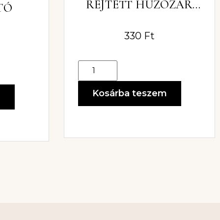
REJTETT HÚZÓZÁR
TÓ
60CM
330
Ft
Kosárba teszem
m