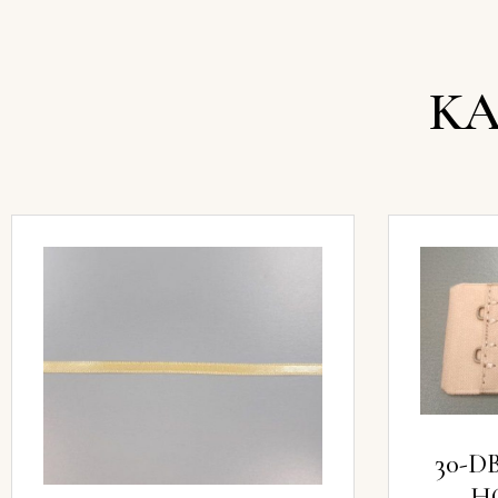
KA
30-D
H