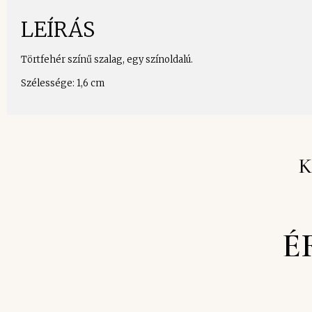
LEÍRÁS
Törtfehér színű szalag, egy színoldalú.
Szélessége: 1,6 cm
K
É