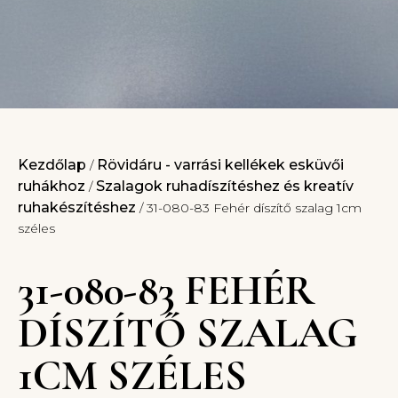
Kezdőlap
Rövidáru - varrási kellékek esküvői
/
ruhákhoz
Szalagok ruhadíszítéshez és kreatív
/
ruhakészítéshez
/ 31-080-83 Fehér díszítő szalag 1cm
széles
31-080-83 FEHÉR
DÍSZÍTŐ SZALAG
1CM SZÉLES