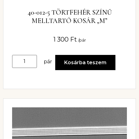
40-012-5 TÖRTFEHÉR SZÍNŰ
MELLTARTÓ KOSÁR „M”
1 300
Ft
/pár
pár
Kosárba teszem